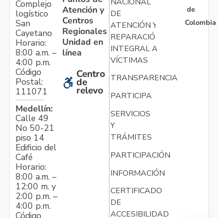
NACIONAL
Complejo
Atención y
de
logístico
DE
Centros
Colombia
San
ATENCIÓN Y
Regionales
Cayetano
REPARACIÓN
Unidad en
Horario:
INTEGRAL A
línea
8:00 a.m. –
VÍCTIMAS
4:00 p.m.
Código
Centro
TRANSPARENCIA
Postal:
de
relevo
111071
PARTICIPA
Medellín:
SERVICIOS
Calle 49
Y
No 50-21
TRÁMITES
piso 14
Edificio del
PARTICIPACIÓN
Café
Horario:
INFORMACIÓN
8:00 a.m. –
12:00 m. y
CERTIFICADO
2:00 p.m. –
DE
4:00 p.m.
ACCESIBILIDAD
Código