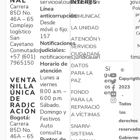
NAL
servicioalciudadano@unidadvictimas.gov.
INTERÉS
Carrera
Pol
Línea
85D No.
pr
anticorrupción:
COMUNICACIONES
46A – 65
Desde
Complejo
pr
LA UNIDAD
móvil o fijo:
logístico
C
157
San
ATENCIÓN Y
Notificaciones
Cayetano
M
SERVICIOS
judiciales:
Conmutador:
CIUDADANÍA
+57 (601)
notificaciones.juridicauariv@unidadvictim
7965150
Horario de
DATOS
Sí
atención
©
PARA LA
gu
Lunes a
Copyrigth
VENTA
en
PAZ
viernes
NILLA
os
2023
8:00 a.m. –
ÚNICA
FONDO
en:
-
6:00 p.m.
DE
PARA LA
Todos
RADIC
Sábado,
REPARACIÓN
ACIÓN
Domingo y
los
A VÍCTIMAS
Bogotá:
Festivos
derechos
Carrera
Auto
SNARIV-
reservado
85D No.
consulta
SISTEMA
46A – 65
Gobierno
Puntos de