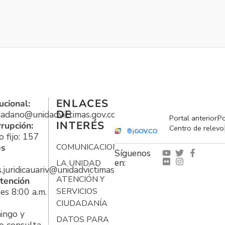
ENLACES
ucional:
DE
udadano@unidadvictimas.gov.co
Portal anterior
Po
INTERÉS
rrupción:
Centro de relevo
 fijo: 157
es
COMUNICACIONES
Síguenos
en:
LA UNIDAD
s.juridicauariv@unidadvictimas.gov.co
ATENCIÓN Y
tención
es 8:00 a.m.
SERVICIOS
CIUDADANÍA
ingo y
DATOS PARA