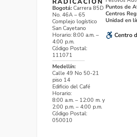
Festivos Aut
RADICACIÓN
Puntos de A
Bogotá:
Carrera 85D
Centros Reg
No. 46A – 65
Unidad en l
Complejo logístico
San Cayetano
Horario: 8:00 a.m. –
Centro d
4:00 p.m.
Código Postal:
111071
Medellín:
Calle 49 No 50-21
piso 14
Edificio del Café
Horario:
8:00 a.m. – 12:00 m. y
2:00 p.m. – 4:00 p.m.
Código Postal:
050010