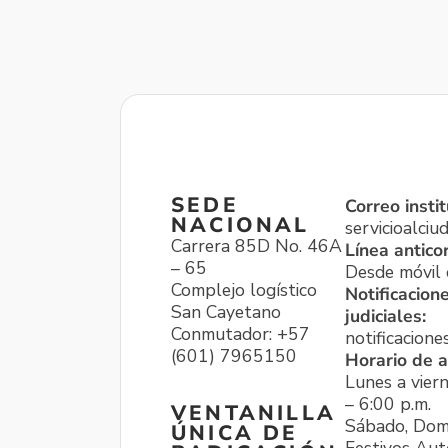
SEDE
Correo instit
NACIONAL
servicioalci
Carrera 85D No. 46A
Línea antico
– 65
Desde móvil o
Complejo logístico
Notificacion
San Cayetano
judiciales:
Conmutador: +57
notificacione
(601) 7965150
Horario de a
Lunes a viern
– 6:00 p.m.
VENTANILLA
Sábado, Dom
ÚNICA DE