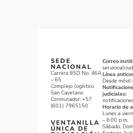
SEDE
Correo instit
NACIONAL
servicioalci
Carrera 85D No. 46A
Línea antico
– 65
Desde móvil o
Complejo logístico
Notificacion
San Cayetano
judiciales:
Conmutador: +57
notificacione
(601) 7965150
Horario de a
Lunes a viern
– 6:00 p.m.
VENTANILLA
Sábado, Dom
ÚNICA DE