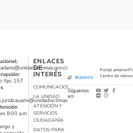
ENLACES
ucional:
DE
udadano@unidadvictimas.gov.co
Portal anterior
Po
INTERÉS
rrupción:
Centro de relevo
 fijo: 157
es
COMUNICACIONES
Síguenos
en:
LA UNIDAD
s.juridicauariv@unidadvictimas.gov.co
ATENCIÓN Y
tención
es 8:00 a.m.
SERVICIOS
CIUDADANÍA
ingo y
DATOS PARA