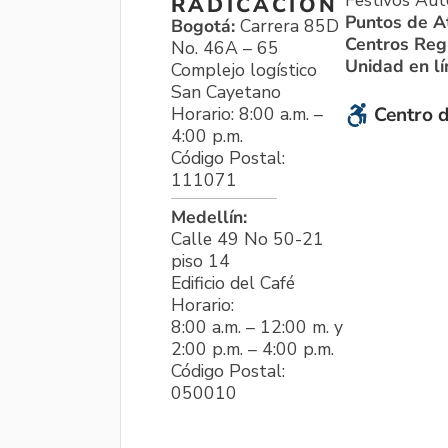
Festivos Aut
RADICACIÓN
Puntos de A
Bogotá:
Carrera 85D
Centros Reg
No. 46A – 65
Unidad en l
Complejo logístico
San Cayetano
Horario: 8:00 a.m. –
Centro d
4:00 p.m.
Código Postal:
111071
Medellín:
Calle 49 No 50-21
piso 14
Edificio del Café
Horario:
8:00 a.m. – 12:00 m. y
2:00 p.m. – 4:00 p.m.
Código Postal:
050010