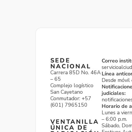
SEDE
Correo instit
NACIONAL
servicioalci
Carrera 85D No. 46A
Línea antico
– 65
Desde móvil o
Complejo logístico
Notificacion
San Cayetano
judiciales:
Conmutador: +57
notificacione
(601) 7965150
Horario de a
Lunes a viern
– 6:00 p.m.
VENTANILLA
Sábado, Dom
ÚNICA DE