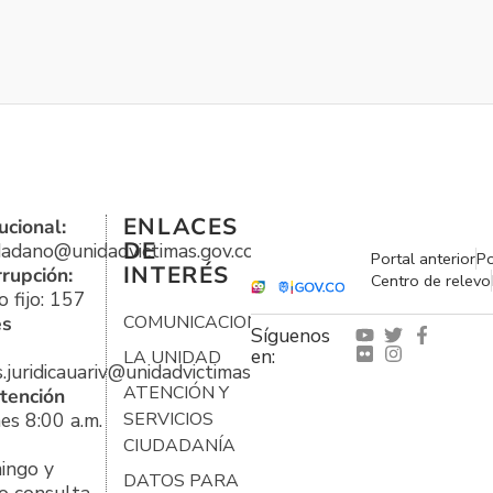
ENLACES
ucional:
DE
udadano@unidadvictimas.gov.co
Portal anterior
Po
INTERÉS
rrupción:
Centro de relevo
 fijo: 157
es
COMUNICACIONES
Síguenos
en:
LA UNIDAD
s.juridicauariv@unidadvictimas.gov.co
ATENCIÓN Y
tención
es 8:00 a.m.
SERVICIOS
CIUDADANÍA
ingo y
DATOS PARA