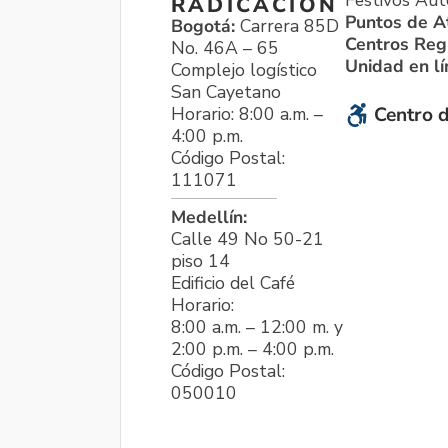
Festivos Aut
RADICACIÓN
Puntos de A
Bogotá:
Carrera 85D
Centros Reg
No. 46A – 65
Unidad en l
Complejo logístico
San Cayetano
Horario: 8:00 a.m. –
Centro d
4:00 p.m.
Código Postal:
111071
Medellín:
Calle 49 No 50-21
piso 14
Edificio del Café
Horario:
8:00 a.m. – 12:00 m. y
2:00 p.m. – 4:00 p.m.
Código Postal:
050010