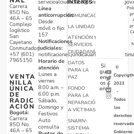
NAL
servicioalciudadano@unidadvictimas.gov.
INTERÉS
Carrera
Pol
Línea
85D No.
pr
anticorrupción:
COMUNICACIONES
46A – 65
Desde
Complejo
pr
LA UNIDAD
móvil o fijo:
logístico
C
157
San
ATENCIÓN Y
Notificaciones
Cayetano
M
SERVICIOS
judiciales:
Conmutador:
CIUDADANÍA
+57 (601)
notificaciones.juridicauariv@unidadvictim
7965150
Horario de
DATOS
Sí
atención
©
PARA LA
gu
Lunes a
Copyrigth
VENTA
en
PAZ
viernes
NILLA
os
2023
8:00 a.m. –
ÚNICA
FONDO
en:
-
6:00 p.m.
DE
PARA LA
Todos
RADIC
Sábado,
REPARACIÓN
ACIÓN
Domingo y
los
A VÍCTIMAS
Bogotá:
Festivos
derechos
Carrera
Auto
SNARIV-
reservado
85D No.
consulta
SISTEMA
46A – 65
Gobierno
Puntos de