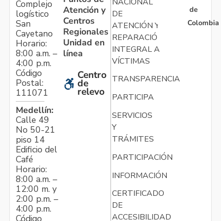
NACIONAL
Complejo
Atención y
de
logístico
DE
Centros
Colombia
San
ATENCIÓN Y
Regionales
Cayetano
REPARACIÓN
Unidad en
Horario:
INTEGRAL A
línea
8:00 a.m. –
VÍCTIMAS
4:00 p.m.
Código
Centro
TRANSPARENCIA
Postal:
de
relevo
111071
PARTICIPA
Medellín:
SERVICIOS
Calle 49
Y
No 50-21
TRÁMITES
piso 14
Edificio del
PARTICIPACIÓN
Café
Horario:
INFORMACIÓN
8:00 a.m. –
12:00 m. y
CERTIFICADO
2:00 p.m. –
DE
4:00 p.m.
ACCESIBILIDAD
Código