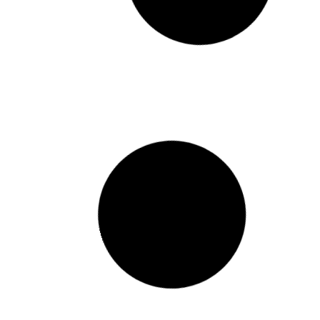
CUARTO UTIL NRO 80 Y
PARQUEADERO
87,CONJUNTO
RESIDENCIAL SAO PAULO
COMUNA 14 EL POBLADO
BARRIO SANTA MARIA DE
LOS ANGELES, MEDELLÍN
LEER MÁS »
31 diciembre, 2021
LA CAMILA I