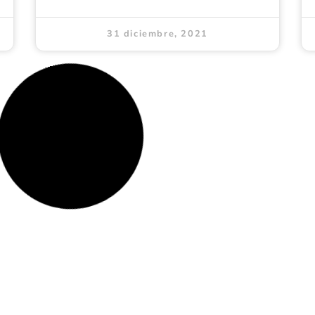
31 diciembre, 2021
APARTAMENTO
1807, CONJUNTO
RESIDENCIAL SAO PAULO
COMUNA 14 EL POBLADO
BARRIO SANTA MARIA DE
LOS ANGELES, MEDELLÍN
LEER MÁS »
31 diciembre, 2021