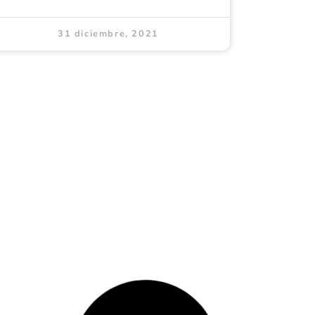
31 diciembre, 2021
CUARTO UTIL NRO
83, CONJUNTO
RESIDENCIAL SAO PAULO
COMUNA 14 EL POBLADO
BARRIO SANTA MARIA DE
LOS ANGELES, MEDELLÍN
LEER MÁS »
31 diciembre, 2021