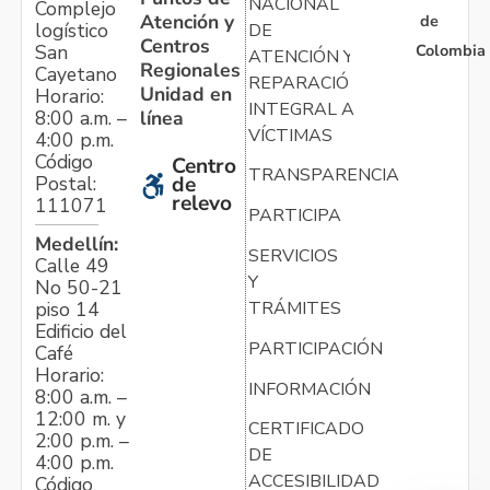
NACIONAL
Complejo
Atención y
de
logístico
DE
Centros
Colombia
San
ATENCIÓN Y
Regionales
Cayetano
REPARACIÓN
Unidad en
Horario:
INTEGRAL A
línea
8:00 a.m. –
VÍCTIMAS
4:00 p.m.
Código
Centro
TRANSPARENCIA
Postal:
de
relevo
111071
PARTICIPA
Medellín:
SERVICIOS
Calle 49
Y
No 50-21
TRÁMITES
piso 14
Edificio del
PARTICIPACIÓN
Café
Horario:
INFORMACIÓN
8:00 a.m. –
12:00 m. y
CERTIFICADO
2:00 p.m. –
DE
4:00 p.m.
ACCESIBILIDAD
Código