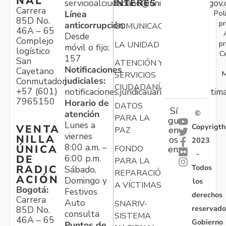
NAL
servicioalciudadano@unidadvictimas.gov.
INTERÉS
Carrera
Pol
Línea
85D No.
pr
anticorrupción:
COMUNICACIONES
46A – 65
Desde
Complejo
pr
LA UNIDAD
móvil o fijo:
logístico
C
157
San
ATENCIÓN Y
Notificaciones
Cayetano
M
SERVICIOS
judiciales:
Conmutador:
CIUDADANÍA
+57 (601)
notificaciones.juridicauariv@unidadvictim
7965150
Horario de
DATOS
Sí
atención
©
PARA LA
gu
Lunes a
Copyrigth
VENTA
en
PAZ
viernes
NILLA
os
2023
8:00 a.m. –
ÚNICA
FONDO
en:
-
6:00 p.m.
DE
PARA LA
Todos
RADIC
Sábado,
REPARACIÓN
ACIÓN
Domingo y
los
A VÍCTIMAS
Bogotá:
Festivos
derechos
Carrera
Auto
SNARIV-
reservado
85D No.
consulta
SISTEMA
46A – 65
Gobierno
Puntos de