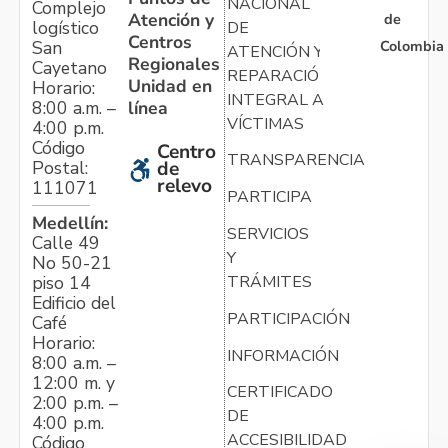
NACIONAL
Complejo
Atención y
de
logístico
DE
Centros
Colombia
San
ATENCIÓN Y
Regionales
Cayetano
REPARACIÓN
Unidad en
Horario:
INTEGRAL A
línea
8:00 a.m. –
VÍCTIMAS
4:00 p.m.
Código
Centro
TRANSPARENCIA
Postal:
de
relevo
111071
PARTICIPA
Medellín:
SERVICIOS
Calle 49
Y
No 50-21
TRÁMITES
piso 14
Edificio del
PARTICIPACIÓN
Café
Horario:
INFORMACIÓN
8:00 a.m. –
12:00 m. y
CERTIFICADO
2:00 p.m. –
DE
4:00 p.m.
ACCESIBILIDAD
Código