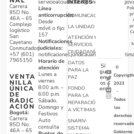
NAL
servicioalciudadano@unidadvictimas.gov.
INTERÉS
Carrera
Pol
Línea
85D No.
pr
anticorrupción:
COMUNICACIONES
46A – 65
Desde
Complejo
pr
LA UNIDAD
móvil o fijo:
logístico
C
157
San
ATENCIÓN Y
Notificaciones
Cayetano
M
SERVICIOS
judiciales:
Conmutador:
CIUDADANÍA
+57 (601)
notificaciones.juridicauariv@unidadvictim
7965150
Horario de
DATOS
Sí
atención
©
PARA LA
gu
Lunes a
Copyrigth
VENTA
en
PAZ
viernes
NILLA
os
2023
8:00 a.m. –
ÚNICA
FONDO
en:
-
6:00 p.m.
DE
PARA LA
Todos
RADIC
Sábado,
REPARACIÓN
ACIÓN
Domingo y
los
A VÍCTIMAS
Bogotá:
Festivos
derechos
Carrera
Auto
SNARIV-
reservado
85D No.
consulta
SISTEMA
46A – 65
Gobierno
Puntos de