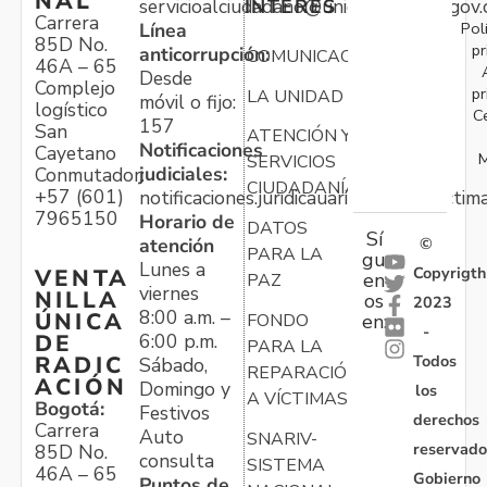
NAL
servicioalciudadano@unidadvictimas.gov.
INTERÉS
Carrera
Pol
Línea
85D No.
pr
anticorrupción:
COMUNICACIONES
46A – 65
Desde
Complejo
pr
LA UNIDAD
móvil o fijo:
logístico
C
157
San
ATENCIÓN Y
Notificaciones
Cayetano
M
SERVICIOS
judiciales:
Conmutador:
CIUDADANÍA
+57 (601)
notificaciones.juridicauariv@unidadvictim
7965150
Horario de
DATOS
Sí
atención
©
PARA LA
gu
Lunes a
Copyrigth
VENTA
en
PAZ
viernes
NILLA
os
2023
8:00 a.m. –
ÚNICA
FONDO
en:
-
6:00 p.m.
DE
PARA LA
Todos
RADIC
Sábado,
REPARACIÓN
ACIÓN
Domingo y
los
A VÍCTIMAS
Bogotá:
Festivos
derechos
Carrera
Auto
SNARIV-
reservado
85D No.
consulta
SISTEMA
46A – 65
Gobierno
Puntos de