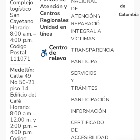
NACIONAL
Complejo
Atención y
de
logístico
DE
Centros
Colombia
San
ATENCIÓN Y
Regionales
Cayetano
REPARACIÓN
Unidad en
Horario:
INTEGRAL A
línea
8:00 a.m. –
VÍCTIMAS
4:00 p.m.
Código
Centro
TRANSPARENCIA
Postal:
de
relevo
111071
PARTICIPA
Medellín:
SERVICIOS
Calle 49
Y
No 50-21
TRÁMITES
piso 14
Edificio del
PARTICIPACIÓN
Café
Horario:
INFORMACIÓN
8:00 a.m. –
12:00 m. y
CERTIFICADO
2:00 p.m. –
DE
4:00 p.m.
ACCESIBILIDAD
Código