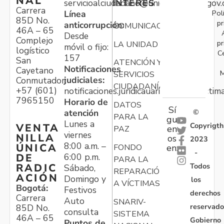
NAL
servicioalciudadano@unidadvictimas.gov.
INTERÉS
Carrera
Pol
Línea
85D No.
pr
anticorrupción:
COMUNICACIONES
46A – 65
Desde
Complejo
pr
LA UNIDAD
móvil o fijo:
logístico
C
157
San
ATENCIÓN Y
Notificaciones
Cayetano
M
SERVICIOS
judiciales:
Conmutador:
CIUDADANÍA
+57 (601)
notificaciones.juridicauariv@unidadvictim
7965150
Horario de
DATOS
Sí
atención
©
PARA LA
gu
Lunes a
Copyrigth
VENTA
en
PAZ
viernes
NILLA
os
2023
8:00 a.m. –
ÚNICA
FONDO
en:
-
6:00 p.m.
DE
PARA LA
Todos
RADIC
Sábado,
REPARACIÓN
ACIÓN
Domingo y
los
A VÍCTIMAS
Bogotá:
Festivos
derechos
Carrera
Auto
SNARIV-
reservado
85D No.
consulta
SISTEMA
46A – 65
Gobierno
Puntos de