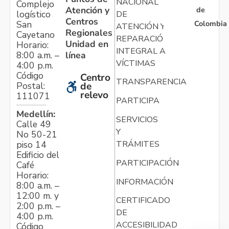
NACIONAL
Complejo
Atención y
de
logístico
DE
Centros
Colombia
San
ATENCIÓN Y
Regionales
Cayetano
REPARACIÓN
Unidad en
Horario:
INTEGRAL A
línea
8:00 a.m. –
VÍCTIMAS
4:00 p.m.
Código
Centro
TRANSPARENCIA
Postal:
de
relevo
111071
PARTICIPA
Medellín:
SERVICIOS
Calle 49
Y
No 50-21
TRÁMITES
piso 14
Edificio del
PARTICIPACIÓN
Café
Horario:
INFORMACIÓN
8:00 a.m. –
12:00 m. y
CERTIFICADO
2:00 p.m. –
DE
4:00 p.m.
ACCESIBILIDAD
Código