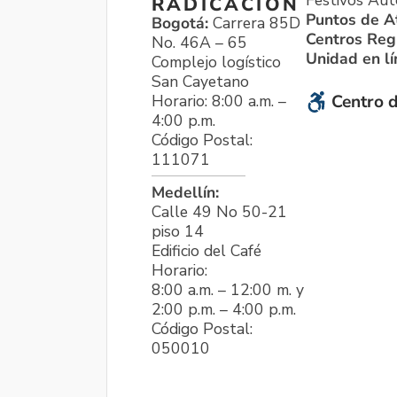
Festivos Aut
RADICACIÓN
Puntos de A
Bogotá:
Carrera 85D
Centros Reg
No. 46A – 65
Unidad en l
Complejo logístico
San Cayetano
Horario: 8:00 a.m. –
Centro d
4:00 p.m.
Código Postal:
111071
Medellín:
Calle 49 No 50-21
piso 14
Edificio del Café
Horario:
8:00 a.m. – 12:00 m. y
2:00 p.m. – 4:00 p.m.
Código Postal:
050010