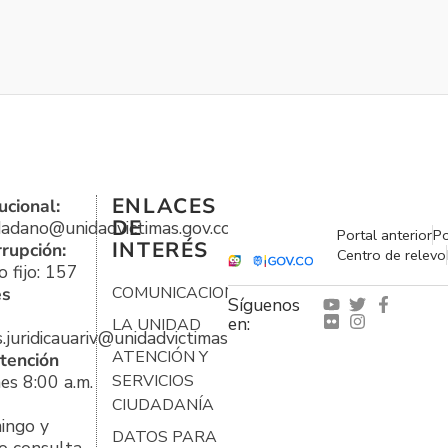
ENLACES
ucional:
DE
udadano@unidadvictimas.gov.co
Portal anterior
Po
INTERÉS
rrupción:
Centro de relevo
 fijo: 157
es
COMUNICACIONES
Síguenos
en:
LA UNIDAD
s.juridicauariv@unidadvictimas.gov.co
ATENCIÓN Y
tención
es 8:00 a.m.
SERVICIOS
CIUDADANÍA
ingo y
DATOS PARA