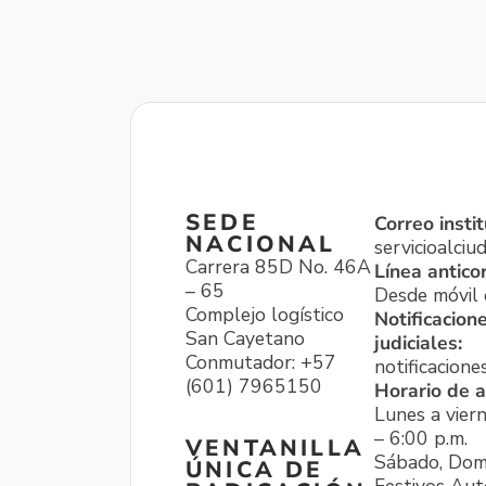
SEDE
Correo instit
NACIONAL
servicioalci
Carrera 85D No. 46A
Línea antico
– 65
Desde móvil o
Complejo logístico
Notificacion
San Cayetano
judiciales:
Conmutador: +57
notificacione
(601) 7965150
Horario de a
Lunes a viern
– 6:00 p.m.
VENTANILLA
Sábado, Dom
ÚNICA DE