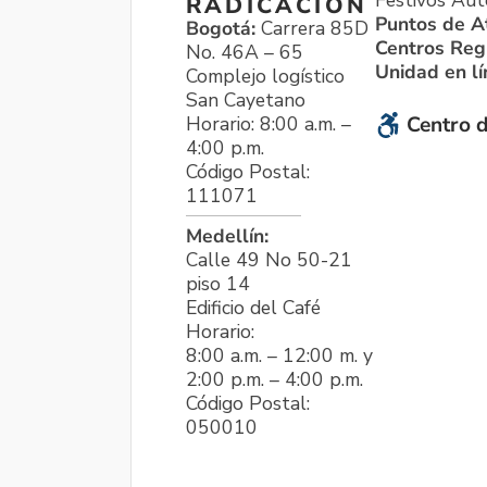
Festivos Aut
RADICACIÓN
Puntos de A
Bogotá:
Carrera 85D
Centros Reg
No. 46A – 65
Unidad en l
Complejo logístico
San Cayetano
Horario: 8:00 a.m. –
Centro d
4:00 p.m.
Código Postal:
111071
Medellín:
Calle 49 No 50-21
piso 14
Edificio del Café
Horario:
8:00 a.m. – 12:00 m. y
2:00 p.m. – 4:00 p.m.
Código Postal:
050010