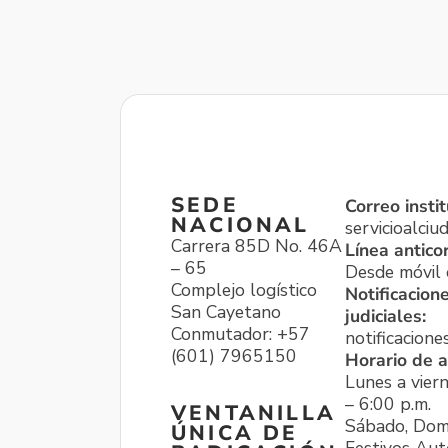
SEDE
Correo instit
NACIONAL
servicioalci
Carrera 85D No. 46A
Línea antico
– 65
Desde móvil o
Complejo logístico
Notificacion
San Cayetano
judiciales:
Conmutador: +57
notificacione
(601) 7965150
Horario de a
Lunes a viern
– 6:00 p.m.
VENTANILLA
Sábado, Dom
ÚNICA DE