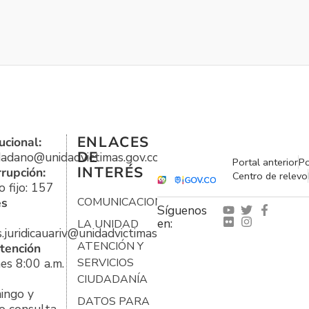
ENLACES
ucional:
DE
udadano@unidadvictimas.gov.co
Portal anterior
Po
INTERÉS
rrupción:
Centro de relevo
 fijo: 157
es
COMUNICACIONES
Síguenos
en:
LA UNIDAD
s.juridicauariv@unidadvictimas.gov.co
ATENCIÓN Y
tención
es 8:00 a.m.
SERVICIOS
CIUDADANÍA
ingo y
DATOS PARA