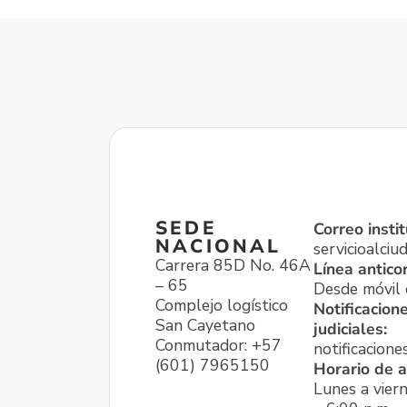
SEDE
Correo instit
NACIONAL
servicioalci
Carrera 85D No. 46A
Línea antico
– 65
Desde móvil o
Complejo logístico
Notificacion
San Cayetano
judiciales:
Conmutador: +57
notificacione
(601) 7965150
Horario de a
Lunes a viern