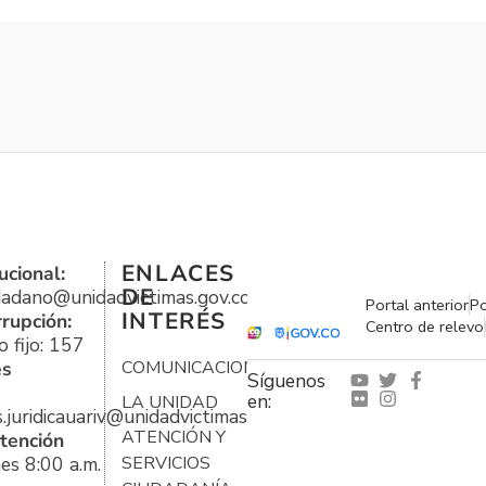
ENLACES
ucional:
DE
udadano@unidadvictimas.gov.co
Portal anterior
Po
INTERÉS
rrupción:
Centro de relevo
 fijo: 157
es
COMUNICACIONES
Síguenos
en:
LA UNIDAD
s.juridicauariv@unidadvictimas.gov.co
ATENCIÓN Y
tención
es 8:00 a.m.
SERVICIOS