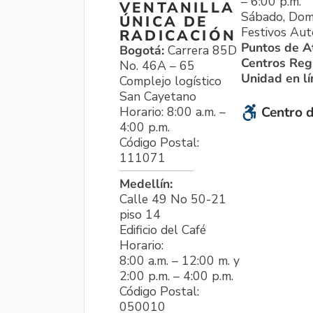
– 6:00 p.m.
VENTANILLA
Sábado, Dom
ÚNICA DE
Festivos Aut
RADICACIÓN
Puntos de A
Bogotá:
Carrera 85D
Centros Reg
No. 46A – 65
Unidad en l
Complejo logístico
San Cayetano
Horario: 8:00 a.m. –
Centro d
4:00 p.m.
Código Postal:
111071
Medellín:
Calle 49 No 50-21
piso 14
Edificio del Café
Horario:
8:00 a.m. – 12:00 m. y
2:00 p.m. – 4:00 p.m.
Código Postal:
050010