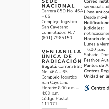
SEDE
Correo instit
NACIONAL
servicioalci
Carrera 85D No. 46A
Línea antico
– 65
Desde móvil o
Complejo logístico
Notificacion
San Cayetano
judiciales:
Conmutador: +57
notificacione
(601) 7965150
Horario de a
Lunes a viern
– 6:00 p.m.
VENTANILLA
Sábado, Dom
ÚNICA DE
Festivos Aut
RADICACIÓN
Puntos de A
Bogotá:
Carrera 85D
Centros Reg
No. 46A – 65
Unidad en l
Complejo logístico
San Cayetano
Horario: 8:00 a.m. –
Centro d
4:00 p.m.
Código Postal:
111071