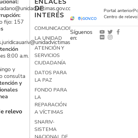
ENLACES
ucional:
DE
udadano@unidadvictimas.gov.co
Portal anterior
Po
INTERÉS
rrupción:
Centro de relevo
 fijo: 157
es
COMUNICACIONES
Síguenos
en:
LA UNIDAD
s.juridicauariv@unidadvictimas.gov.co
ATENCIÓN Y
tención
es 8:00 a.m.
SERVICIOS
CIUDADANÍA
ingo y
DATOS PARA
o consulta
LA PAZ
tención y
ionales
FONDO PARA
ínea
LA
REPARACIÓN
e relevo
A VÍCTIMAS
SNARIV-
SISTEMA
NACIONAL DE