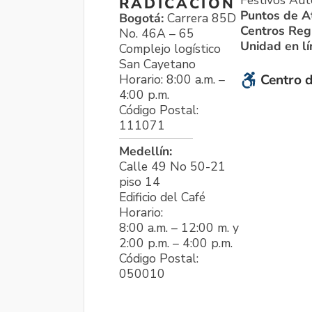
Festivos Aut
RADICACIÓN
Puntos de A
Bogotá:
Carrera 85D
Centros Reg
No. 46A – 65
Unidad en l
Complejo logístico
San Cayetano
Horario: 8:00 a.m. –
Centro d
4:00 p.m.
Código Postal:
111071
Medellín:
Calle 49 No 50-21
piso 14
Edificio del Café
Horario:
8:00 a.m. – 12:00 m. y
2:00 p.m. – 4:00 p.m.
Código Postal:
050010