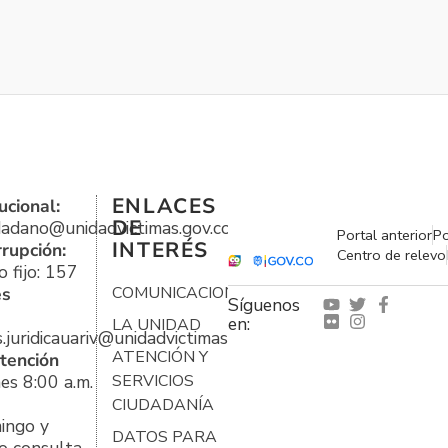
ENLACES
ucional:
DE
udadano@unidadvictimas.gov.co
Portal anterior
Po
INTERÉS
rrupción:
Centro de relevo
 fijo: 157
es
COMUNICACIONES
Síguenos
en:
LA UNIDAD
s.juridicauariv@unidadvictimas.gov.co
ATENCIÓN Y
tención
es 8:00 a.m.
SERVICIOS
CIUDADANÍA
ingo y
DATOS PARA