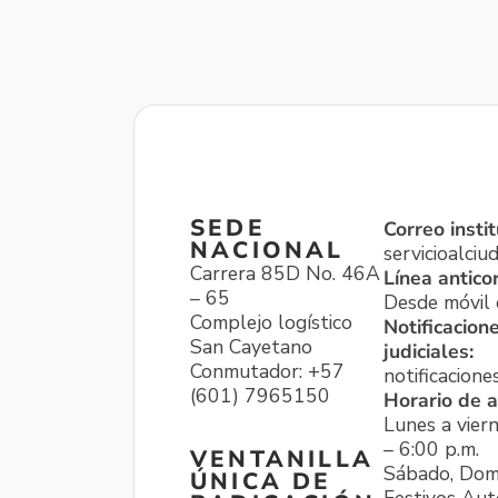
SEDE
Correo instit
NACIONAL
servicioalci
Carrera 85D No. 46A
Línea antico
– 65
Desde móvil o
Complejo logístico
Notificacion
San Cayetano
judiciales:
Conmutador: +57
notificacione
(601) 7965150
Horario de a
Lunes a viern
– 6:00 p.m.
VENTANILLA
Sábado, Dom
ÚNICA DE