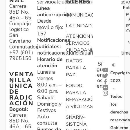
NAL
servicioalciudadano@unidadvictimas.gov.
INTERÉS
Carrera
Pol
Línea
85D No.
pr
anticorrupción:
COMUNICACIONES
46A – 65
Desde
Complejo
pr
LA UNIDAD
móvil o fijo:
logístico
C
157
San
ATENCIÓN Y
Notificaciones
Cayetano
M
SERVICIOS
judiciales:
Conmutador:
CIUDADANÍA
+57 (601)
notificaciones.juridicauariv@unidadvictim
7965150
Horario de
DATOS
Sí
atención
©
PARA LA
gu
Lunes a
Copyrigth
VENTA
en
PAZ
viernes
NILLA
os
2023
8:00 a.m. –
ÚNICA
FONDO
en:
-
6:00 p.m.
DE
PARA LA
Todos
RADIC
Sábado,
REPARACIÓN
ACIÓN
Domingo y
los
A VÍCTIMAS
Bogotá:
Festivos
derechos
Carrera
Auto
SNARIV-
reservado
85D No.
consulta
SISTEMA
46A – 65
Gobierno
Puntos de