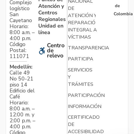
NACIONAL
Complejo
Atención y
de
logístico
DE
Centros
Colombia
San
ATENCIÓN Y
Regionales
Cayetano
REPARACIÓN
Unidad en
Horario:
INTEGRAL A
línea
8:00 a.m. –
VÍCTIMAS
4:00 p.m.
Código
Centro
TRANSPARENCIA
Postal:
de
relevo
111071
PARTICIPA
Medellín:
SERVICIOS
Calle 49
Y
No 50-21
TRÁMITES
piso 14
Edificio del
PARTICIPACIÓN
Café
Horario:
INFORMACIÓN
8:00 a.m. –
12:00 m. y
CERTIFICADO
2:00 p.m. –
DE
4:00 p.m.
ACCESIBILIDAD
Código