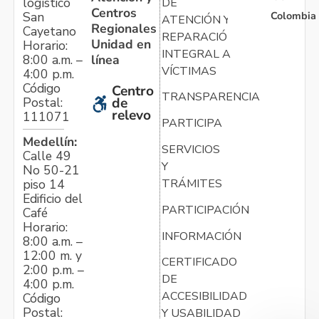
logístico
DE
Centros
Colombia
San
ATENCIÓN Y
Regionales
Cayetano
REPARACIÓN
Unidad en
Horario:
INTEGRAL A
línea
8:00 a.m. –
VÍCTIMAS
4:00 p.m.
Código
Centro
TRANSPARENCIA
Postal:
de
relevo
111071
PARTICIPA
Medellín:
SERVICIOS
Calle 49
Y
No 50-21
TRÁMITES
piso 14
Edificio del
PARTICIPACIÓN
Café
Horario:
INFORMACIÓN
8:00 a.m. –
12:00 m. y
CERTIFICADO
2:00 p.m. –
DE
4:00 p.m.
ACCESIBILIDAD
Código
Postal:
Y USABILIDAD