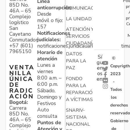
Pol
Línea
85D No.
pr
anticorrupción:
COMUNICACIONES
46A – 65
Desde
Complejo
pr
LA UNIDAD
móvil o fijo:
logístico
C
157
San
ATENCIÓN Y
Notificaciones
Cayetano
M
SERVICIOS
judiciales:
Conmutador:
CIUDADANÍA
+57 (601)
notificaciones.juridicauariv@unidadvictim
7965150
Horario de
DATOS
Sí
atención
©
PARA LA
gu
Lunes a
Copyrigth
VENTA
en
PAZ
viernes
NILLA
os
2023
8:00 a.m. –
ÚNICA
FONDO
en:
-
6:00 p.m.
DE
PARA LA
Todos
RADIC
Sábado,
REPARACIÓN
ACIÓN
Domingo y
los
A VÍCTIMAS
Bogotá:
Festivos
derechos
Carrera
Auto
SNARIV-
reservado
85D No.
consulta
SISTEMA
46A – 65
Gobierno
Puntos de
NACIONAL
Complejo
Atención y
de