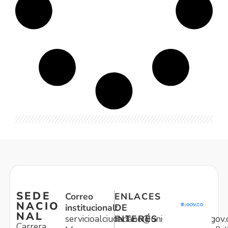
SEDE
Correo
ENLACES
NACIO
institucional:
DE
NAL
servicioalciudadano@unidadvictimas.gov.
INTERÉS
Carrera