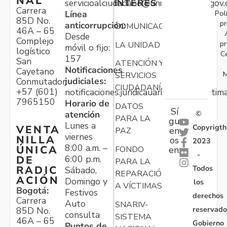
NAL
servicioalciudadano@unidadvictimas.gov.
INTERÉS
Carrera
Pol
Línea
85D No.
pr
anticorrupción:
COMUNICACIONES
46A – 65
Desde
Complejo
pr
LA UNIDAD
móvil o fijo:
logístico
C
157
San
ATENCIÓN Y
Notificaciones
Cayetano
M
SERVICIOS
judiciales:
Conmutador:
CIUDADANÍA
+57 (601)
notificaciones.juridicauariv@unidadvictim
7965150
Horario de
DATOS
Sí
atención
©
PARA LA
gu
Lunes a
Copyrigth
VENTA
en
PAZ
viernes
NILLA
os
2023
8:00 a.m. –
ÚNICA
FONDO
en:
-
6:00 p.m.
DE
PARA LA
Todos
RADIC
Sábado,
REPARACIÓN
ACIÓN
Domingo y
los
A VÍCTIMAS
Bogotá:
Festivos
derechos
Carrera
Auto
SNARIV-
reservado
85D No.
consulta
SISTEMA
46A – 65
Gobierno
Puntos de