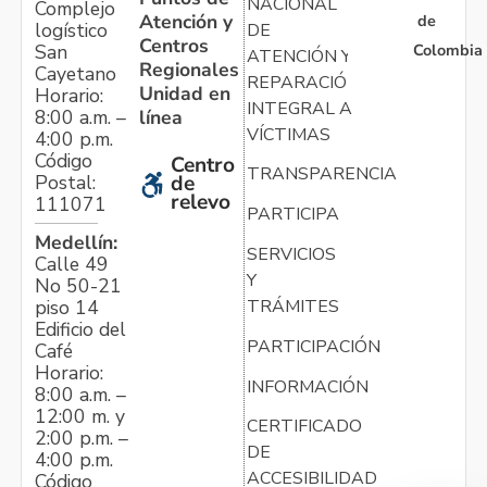
NACIONAL
Complejo
Atención y
de
logístico
DE
Centros
Colombia
San
ATENCIÓN Y
Regionales
Cayetano
REPARACIÓN
Unidad en
Horario:
INTEGRAL A
línea
8:00 a.m. –
VÍCTIMAS
4:00 p.m.
Código
Centro
TRANSPARENCIA
Postal:
de
relevo
111071
PARTICIPA
Medellín:
SERVICIOS
Calle 49
Y
No 50-21
TRÁMITES
piso 14
Edificio del
PARTICIPACIÓN
Café
Horario:
INFORMACIÓN
8:00 a.m. –
12:00 m. y
CERTIFICADO
2:00 p.m. –
DE
4:00 p.m.
ACCESIBILIDAD
Código