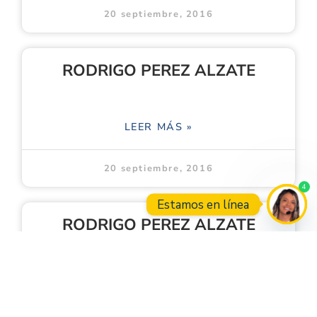
20 septiembre, 2016
RODRIGO PEREZ ALZATE
LEER MÁS »
20 septiembre, 2016
4
Estamos en línea
RODRIGO PEREZ ALZATE
Open
LEER MÁS »