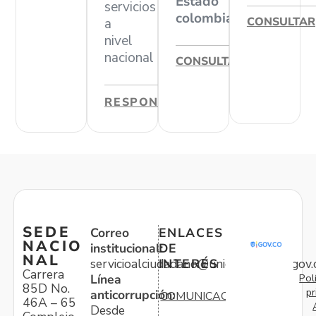
Estado
servicios
colombiano
CONSULTAR
a
nivel
nacional
CONSULTAR
RESPONDER
SEDE
Correo
ENLACES
NACIO
institucional:
DE
NAL
servicioalciudadano@unidadvictimas.gov.
INTERÉS
Carrera
Pol
Línea
85D No.
pr
anticorrupción:
COMUNICACIONES
46A – 65
Desde