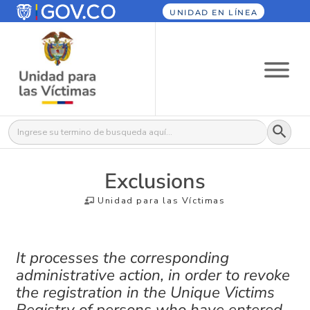
UNIDAD EN LÍNEA
Botón
Buscar:
Exclusions
Unidad para las Víctimas
It processes the corresponding
administrative action, in order to revoke
the registration in the Unique Victims
Registry of persons who have entered