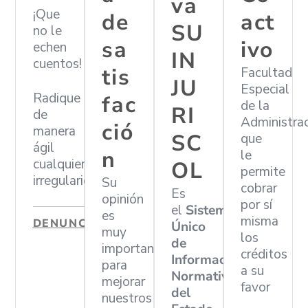
va
¡Que
de
act
SU
no le
sa
ivo
echen
IN
cuentos!
tis
Facultad
JU
Especial
Radique
fac
de la
RI
de
Administra
ció
manera
SC
que
ágil
n
le
cualquier
OL
permite
irregularidad
Su
cobrar
Es
opinión
por sí
el
Sistema
es
misma
DENUNCIAR
Único
muy
los
de
importante
créditos
Información
para
a su
Normativa
mejorar
favor
del
nuestros