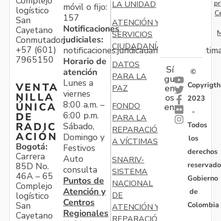
Complejo
pr
LA UNIDAD
móvil o fijo:
logístico
C
157
San
ATENCIÓN Y
Notificaciones
Cayetano
M
SERVICIOS
judiciales:
Conmutador:
CIUDADANÍA
+57 (601)
notificaciones.juridicauariv@unidadvictim
7965150
Horario de
DATOS
Sí
atención
©
PARA LA
gu
Lunes a
Copyrigth
VENTA
en
PAZ
viernes
NILLA
os
2023
8:00 a.m. –
ÚNICA
FONDO
en:
-
6:00 p.m.
DE
PARA LA
Todos
RADIC
Sábado,
REPARACIÓN
ACIÓN
Domingo y
los
A VÍCTIMAS
Bogotá:
Festivos
derechos
Carrera
Auto
SNARIV-
reservado
85D No.
consulta
SISTEMA
46A – 65
Gobierno
Puntos de
NACIONAL
Complejo
Atención y
de
logístico
DE
Centros
Colombia
San
ATENCIÓN Y
Regionales
Cayetano
REPARACIÓN