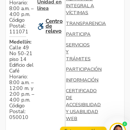
Unidad en
Horario:
INTEGRAL A
línea
8:00 a.m. –
VÍCTIMAS
4:00 p.m.
Código
Centro
TRANSPARENCIA
Postal:
de
relevo
111071
PARTICIPA
Medellín:
SERVICIOS
Calle 49
Y
No 50-21
TRÁMITES
piso 14
Edificio del
PARTICIPACIÓN
Café
Horario:
INFORMACIÓN
8:00 a.m. –
12:00 m. y
CERTIFICADO
2:00 p.m. –
DE
4:00 p.m.
ACCESIBILIDAD
Código
Postal:
Y USABILIDAD
050010
WEB
4