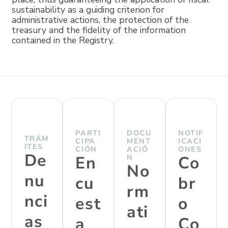
sustainability as a guiding criterion for
administrative actions, the protection of the
treasury and the fidelity of the information
contained in the Registry.
PARTI
DOCU
NOTIF
TRÁM
CIPA
MENT
ICACI
ITES
CIÓN
ACIÓ
ONES
De
En
N
Co
No
nu
cu
br
rm
nci
est
o
ati
as
a
Co