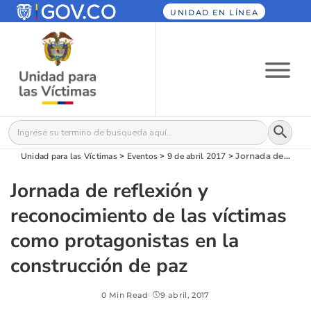
UNIDAD EN LÍNEA
Botón
Buscar:
Unidad para las Víctimas
>
Eventos
>
9 de abril 2017
>
Jornada de reflexión y reconocimiento de las víctimas como protagonistas en la construcción de paz
Jornada de reflexión y
reconocimiento de las víctimas
como protagonistas en la
construcción de paz
0 Min Read
9 abril, 2017