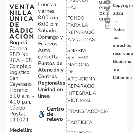
PARA LA
gu
Lunes a
Copyrigth
VENTA
en
PAZ
viernes
NILLA
os
2023
8:00 a.m. –
ÚNICA
FONDO
en:
-
6:00 p.m.
DE
PARA LA
Todos
RADIC
Sábado,
REPARACIÓN
ACIÓN
Domingo y
los
A VÍCTIMAS
Bogotá:
Festivos
derechos
Carrera
Auto
SNARIV-
reservado
85D No.
consulta
SISTEMA
46A – 65
Gobierno
Puntos de
NACIONAL
Complejo
Atención y
de
logístico
DE
Centros
Colombia
San
ATENCIÓN Y
Regionales
Cayetano
REPARACIÓN
Unidad en
Horario:
INTEGRAL A
línea
8:00 a.m. –
VÍCTIMAS
4:00 p.m.
Código
Centro
TRANSPARENCIA
Postal:
de
relevo
111071
PARTICIPA
Medellín: