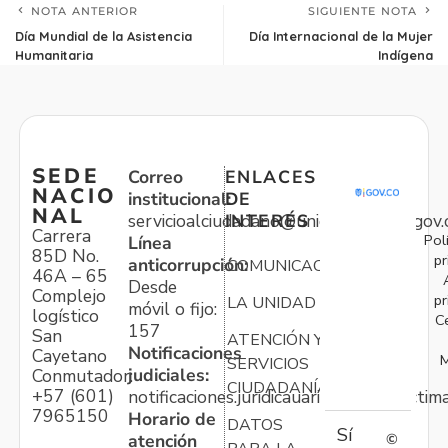
NOTA ANTERIOR
SIGUIENTE NOTA
Día Mundial de la Asistencia
Día Internacional de la Mujer
Humanitaria
Indígena
SEDE
Correo
ENLACES
NACIO
institucional:
DE
NAL
servicioalciudadano@unidadvictimas.gov.
INTERÉS
Carrera
Pol
Línea
85D No.
pr
anticorrupción:
COMUNICACIONES
46A – 65
Desde
Complejo
pr
LA UNIDAD
móvil o fijo:
logístico
C
157
San
ATENCIÓN Y
Notificaciones
Cayetano
M
SERVICIOS
judiciales:
Conmutador:
CIUDADANÍA
+57 (601)
notificaciones.juridicauariv@unidadvictim
7965150
Horario de
DATOS
Sí
atención
©