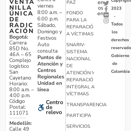
Copyrigth
VENTA
en
PAZ
viernes
NILLA
os
2023
8:00 a.m. –
ÚNICA
FONDO
en:
-
6:00 p.m.
DE
PARA LA
Todos
RADIC
Sábado,
REPARACIÓN
ACIÓN
Domingo y
los
A VÍCTIMAS
Bogotá:
Festivos
derechos
Carrera
Auto
SNARIV-
reservado
85D No.
consulta
SISTEMA
46A – 65
Gobierno
Puntos de
NACIONAL
Complejo
Atención y
de
logístico
DE
Centros
Colombia
San
ATENCIÓN Y
Regionales
Cayetano
REPARACIÓN
Unidad en
Horario:
INTEGRAL A
línea
8:00 a.m. –
VÍCTIMAS
4:00 p.m.
Código
Centro
TRANSPARENCIA
Postal:
de
relevo
111071
PARTICIPA
Medellín:
SERVICIOS
Calle 49