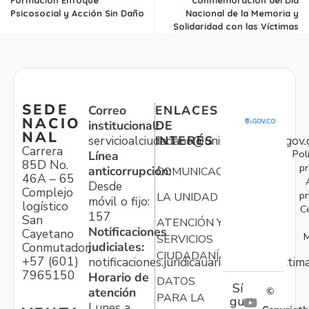
Psicosocial y Acción Sin Daño
Nacional de la Memoria y
Solidaridad con las Víctimas
SEDE
Correo
ENLACES
NACIO
institucional:
DE
NAL
servicioalciudadano@unidadvictimas.gov.
INTERÉS
Carrera
Pol
Línea
85D No.
pr
anticorrupción:
COMUNICACIONES
46A – 65
Desde
Complejo
pr
LA UNIDAD
móvil o fijo:
logístico
C
157
San
ATENCIÓN Y
Notificaciones
Cayetano
M
SERVICIOS
judiciales:
Conmutador:
CIUDADANÍA
+57 (601)
notificaciones.juridicauariv@unidadvictim
7965150
Horario de
DATOS
Sí
atención
©
PARA LA
gu
Lunes a