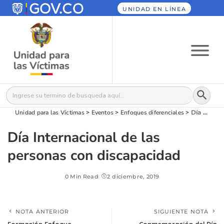
UNIDAD EN LÍNEA
Botón
Buscar:
Unidad para las Víctimas
>
Eventos
>
Enfoques diferenciales
>
Día Internacional de las personas con discapacidad
Día Internacional de las
personas con discapacidad
0 Min Read
2 diciembre, 2019
NOTA ANTERIOR
SIGUIENTE NOTA
Formación Enfoque
Conmemoración del Día