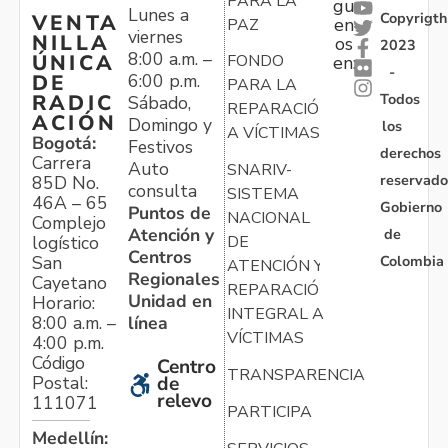
PARA LA
gu
Lunes a
Copyrigth
VENTA
en
PAZ
viernes
NILLA
os
2023
8:00 a.m. –
ÚNICA
FONDO
en:
-
6:00 p.m.
DE
PARA LA
Todos
RADIC
Sábado,
REPARACIÓN
ACIÓN
Domingo y
los
A VÍCTIMAS
Bogotá:
Festivos
derechos
Carrera
Auto
SNARIV-
reservado
85D No.
consulta
SISTEMA
46A – 65
Gobierno
Puntos de
NACIONAL
Complejo
Atención y
de
logístico
DE
Centros
Colombia
San
ATENCIÓN Y
Regionales
Cayetano
REPARACIÓN
Unidad en
Horario:
INTEGRAL A
línea
8:00 a.m. –
VÍCTIMAS
4:00 p.m.
Código
Centro
TRANSPARENCIA
Postal:
de
relevo
111071
PARTICIPA
Medellín: