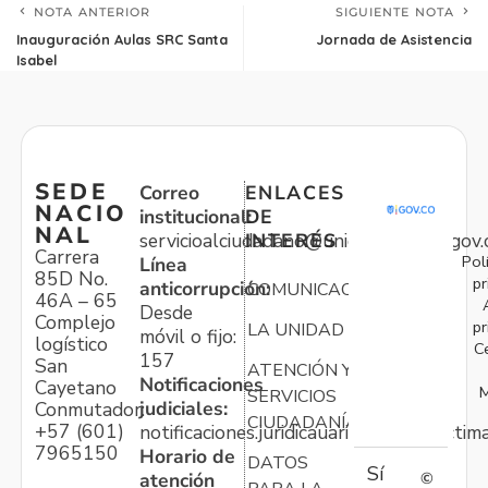
NOTA ANTERIOR
SIGUIENTE NOTA
Inauguración Aulas SRC Santa
Jornada de Asistencia
Isabel
SEDE
Correo
ENLACES
NACIO
institucional:
DE
NAL
servicioalciudadano@unidadvictimas.gov.
INTERÉS
Carrera
Pol
Línea
85D No.
pr
anticorrupción:
COMUNICACIONES
46A – 65
Desde
Complejo
pr
LA UNIDAD
móvil o fijo:
logístico
C
157
San
ATENCIÓN Y
Notificaciones
Cayetano
M
SERVICIOS
judiciales:
Conmutador:
CIUDADANÍA
+57 (601)
notificaciones.juridicauariv@unidadvictim
7965150
Horario de
DATOS
Sí
atención
©