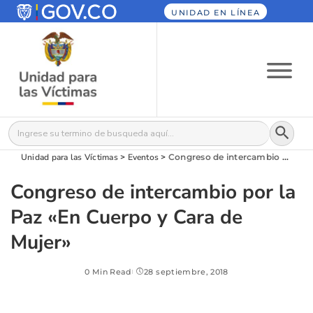
UNIDAD EN LÍNEA
Botón
Buscar:
Unidad para las Víctimas
>
Eventos
>
Congreso de intercambio por la Paz «En Cuerpo y Cara de Mujer»
Congreso de intercambio por la
Paz «En Cuerpo y Cara de
Mujer»
0 Min Read
28 septiembre, 2018