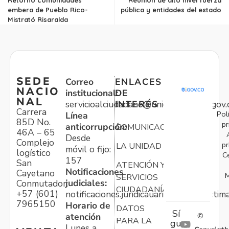
embera de Pueblo Rico-
pública y entidades del estado
Mistrató Risaralda
SEDE
Correo
ENLACES
NACIO
institucional:
DE
NAL
servicioalciudadano@unidadvictimas.gov.
INTERÉS
Carrera
Pol
Línea
85D No.
pr
anticorrupción:
COMUNICACIONES
46A – 65
Desde
Complejo
pr
LA UNIDAD
móvil o fijo:
logístico
C
157
San
ATENCIÓN Y
Notificaciones
Cayetano
M
SERVICIOS
judiciales:
Conmutador:
CIUDADANÍA
+57 (601)
notificaciones.juridicauariv@unidadvictim
7965150
Horario de
DATOS
Sí
atención
©
PARA LA
gu
Lunes a