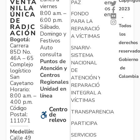
Copyrigth
VENTA
en
PAZ
viernes
NILLA
os
2023
8:00 a.m. –
ÚNICA
FONDO
en:
-
6:00 p.m.
DE
PARA LA
Todos
RADIC
Sábado,
REPARACIÓN
ACIÓN
Domingo y
los
A VÍCTIMAS
Bogotá:
Festivos
derechos
Carrera
Auto
SNARIV-
reservado
85D No.
consulta
SISTEMA
46A – 65
Gobierno
Puntos de
NACIONAL
Complejo
Atención y
de
logístico
DE
Centros
Colombia
San
ATENCIÓN Y
Regionales
Cayetano
REPARACIÓN
Unidad en
Horario:
INTEGRAL A
línea
8:00 a.m. –
VÍCTIMAS
4:00 p.m.
Código
Centro
TRANSPARENCIA
Postal:
de
relevo
111071
PARTICIPA
Medellín:
SERVICIOS
Calle 49