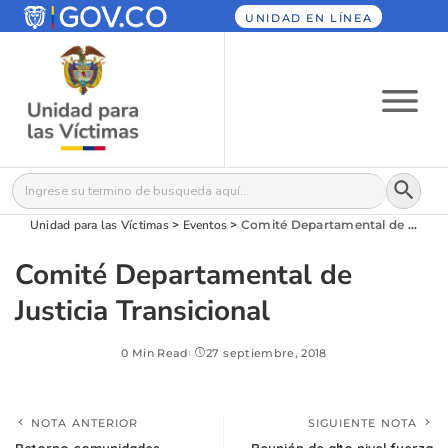
UNIDAD EN LÍNEA
Botón
Buscar:
Unidad para las Víctimas
>
Eventos
>
Comité Departamental de Justicia Transicional
Comité Departamental de
Justicia Transicional
0 Min Read
27 septiembre, 2018
NOTA ANTERIOR
SIGUIENTE NOTA
Retorno comunidades
Reunión de alto nivel fuerza