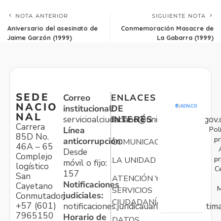
NOTA ANTERIOR
SIGUIENTE NOTA
Aniversario del asesinato de
Conmemoración Masacre de
Jaime Garzón (1999)
La Gabarra (1999)
SEDE
Correo
ENLACES
NACIO
institucional:
DE
NAL
servicioalciudadano@unidadvictimas.gov.
INTERÉS
Carrera
Pol
Línea
85D No.
pr
anticorrupción:
COMUNICACIONES
46A – 65
Desde
Complejo
pr
LA UNIDAD
móvil o fijo:
logístico
C
157
San
ATENCIÓN Y
Notificaciones
Cayetano
M
SERVICIOS
judiciales:
Conmutador:
CIUDADANÍA
+57 (601)
notificaciones.juridicauariv@unidadvictim
7965150
Horario de
DATOS