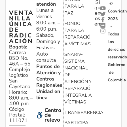
Sí
atención
©
PARA LA
gu
Lunes a
Copyrigth
VENTA
en
PAZ
viernes
NILLA
os
2023
8:00 a.m. –
ÚNICA
FONDO
en:
-
6:00 p.m.
DE
PARA LA
Todos
RADIC
Sábado,
REPARACIÓN
ACIÓN
Domingo y
los
A VÍCTIMAS
Bogotá:
Festivos
derechos
Carrera
Auto
SNARIV-
reservado
85D No.
consulta
SISTEMA
46A – 65
Gobierno
Puntos de
NACIONAL
Complejo
Atención y
de
logístico
DE
Centros
Colombia
San
ATENCIÓN Y
Regionales
Cayetano
REPARACIÓN
Unidad en
Horario:
INTEGRAL A
línea
8:00 a.m. –
VÍCTIMAS
4:00 p.m.
Código
Centro
TRANSPARENCIA
Postal:
de
relevo
111071
PARTICIPA