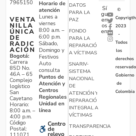
7965150
Horario de
DATOS
Sí
atención
©
PARA LA
gu
Lunes a
Copyrigth
VENTA
en
PAZ
viernes
NILLA
os
2023
8:00 a.m. –
ÚNICA
FONDO
en:
-
6:00 p.m.
DE
PARA LA
Todos
RADIC
Sábado,
REPARACIÓN
ACIÓN
Domingo y
los
A VÍCTIMAS
Bogotá:
Festivos
derechos
Carrera
Auto
SNARIV-
reservado
85D No.
consulta
SISTEMA
46A – 65
Gobierno
Puntos de
NACIONAL
Complejo
Atención y
de
logístico
DE
Centros
Colombia
San
ATENCIÓN Y
Regionales
Cayetano
REPARACIÓN
Unidad en
Horario:
INTEGRAL A
línea
8:00 a.m. –
VÍCTIMAS
4:00 p.m.
Código
Centro
TRANSPARENCIA
Postal:
de
relevo
111071