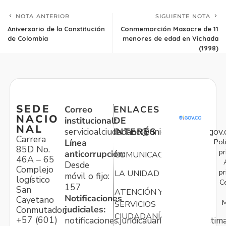
NOTA ANTERIOR
SIGUIENTE NOTA
Aniversario de la Constitución
Conmemorción Masacre de 11
de Colombia
menores de edad en Vichada
(1998)
SEDE
Correo
ENLACES
NACIO
institucional:
DE
NAL
servicioalciudadano@unidadvictimas.gov.
INTERÉS
Carrera
Pol
Línea
85D No.
pr
anticorrupción:
COMUNICACIONES
46A – 65
Desde
Complejo
pr
LA UNIDAD
móvil o fijo:
logístico
C
157
San
ATENCIÓN Y
Notificaciones
Cayetano
M
SERVICIOS
judiciales:
Conmutador:
CIUDADANÍA
+57 (601)
notificaciones.juridicauariv@unidadvictim