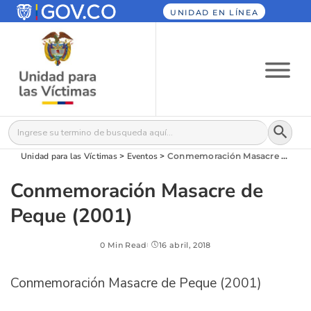
UNIDAD EN LÍNEA
Botón
Buscar:
Unidad para las Víctimas
>
Eventos
>
Conmemoración Masacre de Peque (2001)
Conmemoración Masacre de
Peque (2001)
0 Min Read
16 abril, 2018
Conmemoración Masacre de Peque (2001)