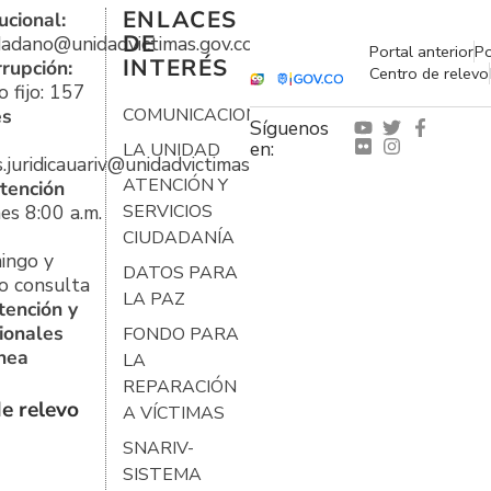
ENLACES
ucional:
DE
udadano@unidadvictimas.gov.co
Portal anterior
Po
INTERÉS
rrupción:
Centro de relevo
 fijo: 157
es
COMUNICACIONES
Síguenos
en:
LA UNIDAD
s.juridicauariv@unidadvictimas.gov.co
ATENCIÓN Y
tención
es 8:00 a.m.
SERVICIOS
CIUDADANÍA
ingo y
DATOS PARA
o consulta
LA PAZ
tención y
ionales
FONDO PARA
ínea
LA
REPARACIÓN
e relevo
A VÍCTIMAS
SNARIV-
SISTEMA