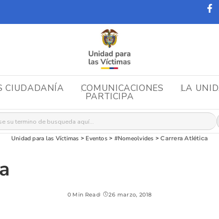
S CIUDADANÍA
COMUNICACIONES
LA UNI
PARTICIPA
r:
Unidad para las Víctimas
>
Eventos
>
#Nomeolvides
>
Carrera Atlética
ca
0 Min Read
26 marzo, 2018