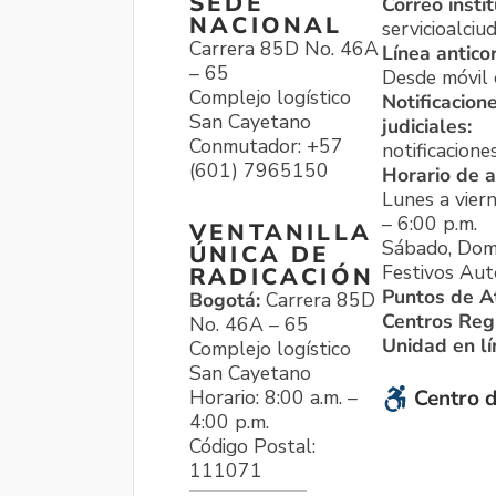
SEDE
Correo instit
NACIONAL
servicioalci
Carrera 85D No. 46A
Línea antico
– 65
Desde móvil o
Complejo logístico
Notificacion
San Cayetano
judiciales:
Conmutador: +57
notificacione
(601) 7965150
Horario de a
Lunes a viern
– 6:00 p.m.
VENTANILLA
Sábado, Dom
ÚNICA DE
Festivos Aut
RADICACIÓN
Puntos de A
Bogotá:
Carrera 85D
Centros Reg
No. 46A – 65
Unidad en l
Complejo logístico
San Cayetano
Horario: 8:00 a.m. –
Centro d
4:00 p.m.
Código Postal:
111071