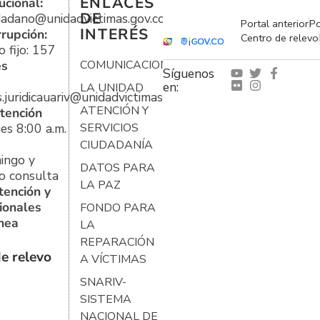
ENLACES
ucional:
DE
udadano@unidadvictimas.gov.co
Portal anterior
Po
INTERÉS
rrupción:
Centro de relevo
 fijo: 157
es
COMUNICACIONES
Síguenos
en:
LA UNIDAD
s.juridicauariv@unidadvictimas.gov.co
ATENCIÓN Y
tención
es 8:00 a.m.
SERVICIOS
CIUDADANÍA
ingo y
DATOS PARA
o consulta
LA PAZ
tención y
ionales
FONDO PARA
ínea
LA
REPARACIÓN
e relevo
A VÍCTIMAS
SNARIV-
SISTEMA
NACIONAL DE