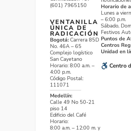
notificacione
(601) 7965150
Horario de a
Lunes a viern
– 6:00 p.m.
VENTANILLA
Sábado, Dom
ÚNICA DE
Festivos Aut
RADICACIÓN
Puntos de A
Bogotá:
Carrera 85D
Centros Reg
No. 46A – 65
Unidad en l
Complejo logístico
San Cayetano
Horario: 8:00 a.m. –
Centro d
4:00 p.m.
Código Postal:
111071
Medellín:
Calle 49 No 50-21
piso 14
Edificio del Café
Horario:
8:00 a.m. – 12:00 m. y