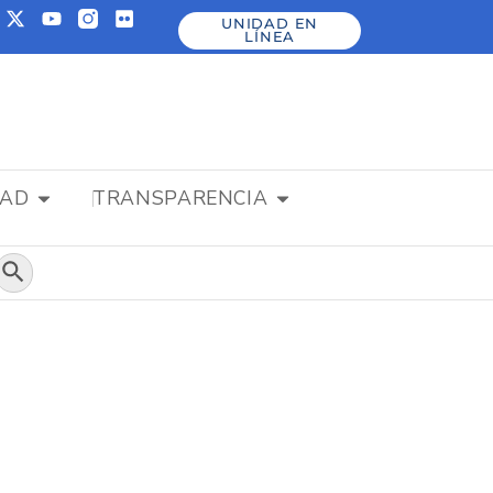
UNIDAD EN
LÍNEA
DAD
TRANSPARENCIA
Botón de búsqueda