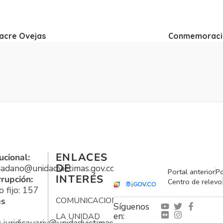
cre Ovejas
Conmemoració
ENLACES
ucional:
DE
udadano@unidadvictimas.gov.co
Portal anterior
Po
INTERÉS
rrupción:
Centro de relevo
 fijo: 157
es
COMUNICACIONES
Síguenos
en:
LA UNIDAD