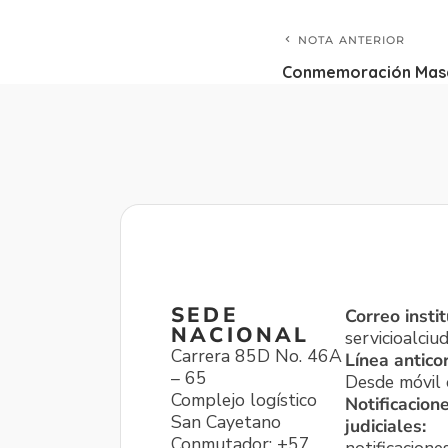
NOTA ANTERIOR
Conmemoración Masa
SEDE
Correo instit
NACIONAL
servicioalci
Carrera 85D No. 46A
Línea antico
– 65
Desde móvil o
Complejo logístico
Notificacion
San Cayetano
judiciales:
Conmutador: +57