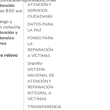
s.juridicauariv@unidadvictimas.gov.co
ATENCIÓN Y
tención
es 8:00 a.m.
SERVICIOS
CIUDADANÍA
ingo y
DATOS PARA
o consulta
LA PAZ
tención y
ionales
FONDO PARA
ínea
LA
REPARACIÓN
e relevo
A VÍCTIMAS
SNARIV-
SISTEMA
NACIONAL DE
ATENCIÓN Y
REPARACIÓN
INTEGRAL A
VÍCTIMAS
TRANSPARENCIA