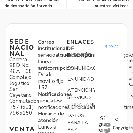
de desaparición forzada
nuestras víctimas
SEDE
Correo
ENLACES
NACIO
institucional:
DE
NAL
servicioalciudadano@unidadvictimas.gov.
INTERÉS
Carrera
Pol
Línea
85D No.
pr
anticorrupción:
COMUNICACIONES
46A – 65
Desde
Complejo
pr
LA UNIDAD
móvil o fijo:
logístico
C
157
San
ATENCIÓN Y
Notificaciones
Cayetano
M
SERVICIOS
judiciales:
Conmutador:
CIUDADANÍA
+57 (601)
notificaciones.juridicauariv@unidadvictim
7965150
Horario de
DATOS
Sí
atención
©
PARA LA
gu
Lunes a
Copyrigth
VENTA
en
PAZ