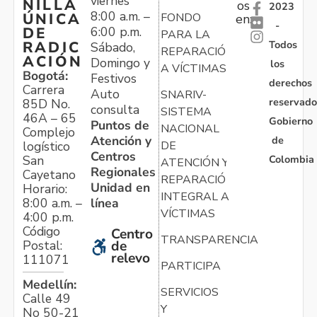
viernes
NILLA
os
2023
8:00 a.m. –
ÚNICA
FONDO
en:
-
6:00 p.m.
DE
PARA LA
Todos
RADIC
Sábado,
REPARACIÓN
ACIÓN
Domingo y
los
A VÍCTIMAS
Bogotá:
Festivos
derechos
Carrera
Auto
SNARIV-
reservado
85D No.
consulta
SISTEMA
46A – 65
Gobierno
Puntos de
NACIONAL
Complejo
Atención y
de
logístico
DE
Centros
Colombia
San
ATENCIÓN Y
Regionales
Cayetano
REPARACIÓN
Unidad en
Horario:
INTEGRAL A
línea
8:00 a.m. –
VÍCTIMAS
4:00 p.m.
Código
Centro
TRANSPARENCIA
Postal:
de
relevo
111071
PARTICIPA
Medellín:
SERVICIOS
Calle 49
Y
No 50-21