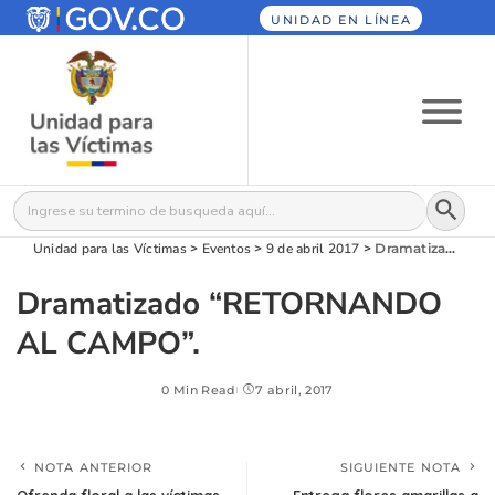
UNIDAD EN LÍNEA
Botón
Buscar:
Unidad para las Víctimas
>
Eventos
>
9 de abril 2017
>
Dramatizado “RETORNANDO AL CAMPO”.
Dramatizado “RETORNANDO
AL CAMPO”.
0 Min Read
7 abril, 2017
NOTA ANTERIOR
SIGUIENTE NOTA
Ofrenda floral a las víctimas
Entrega flores amarillas a