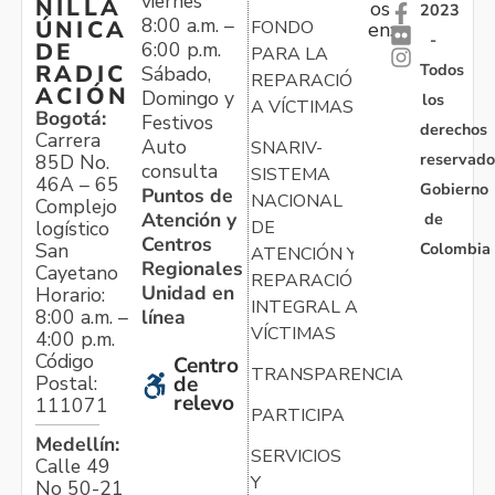
viernes
NILLA
os
2023
8:00 a.m. –
ÚNICA
FONDO
en:
-
6:00 p.m.
DE
PARA LA
Todos
RADIC
Sábado,
REPARACIÓN
ACIÓN
Domingo y
los
A VÍCTIMAS
Bogotá:
Festivos
derechos
Carrera
Auto
SNARIV-
reservado
85D No.
consulta
SISTEMA
46A – 65
Gobierno
Puntos de
NACIONAL
Complejo
Atención y
de
logístico
DE
Centros
Colombia
San
ATENCIÓN Y
Regionales
Cayetano
REPARACIÓN
Unidad en
Horario:
INTEGRAL A
línea
8:00 a.m. –
VÍCTIMAS
4:00 p.m.
Código
Centro
TRANSPARENCIA
Postal:
de
relevo
111071
PARTICIPA
Medellín:
SERVICIOS
Calle 49
Y
No 50-21