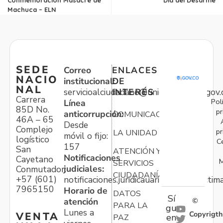
Machuca – ELN
SEDE
Correo
ENLACES
NACIO
institucional:
DE
NAL
servicioalciudadano@unidadvictimas.gov.
INTERÉS
Carrera
Pol
Línea
85D No.
pr
anticorrupción:
COMUNICACIONES
46A – 65
Desde
Complejo
pr
LA UNIDAD
móvil o fijo:
logístico
C
157
San
ATENCIÓN Y
Notificaciones
Cayetano
M
SERVICIOS
judiciales:
Conmutador:
CIUDADANÍA
+57 (601)
notificaciones.juridicauariv@unidadvictim
7965150
Horario de
DATOS
Sí
atención
©
PARA LA
gu
Lunes a
Copyrigth
VENTA
en
PAZ