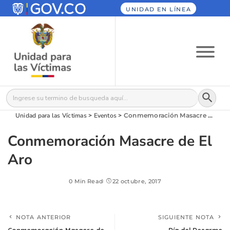
UNIDAD EN LÍNEA
Botón
Buscar:
Unidad para las Víctimas
>
Eventos
>
Conmemoración Masacre de El Aro
Conmemoración Masacre de El
Aro
0 Min Read
22 octubre, 2017
NOTA ANTERIOR
SIGUIENTE NOTA
Conmemoración Masacre de
Día del Desarme