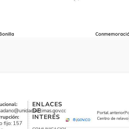
onilla
Conmemoració
ENLACES
ucional:
DE
udadano@unidadvictimas.gov.co
Portal anterior
Po
INTERÉS
rrupción:
Centro de relevo
 fijo: 157