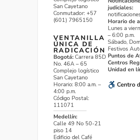
Notificacion
San Cayetano
judiciales:
Conmutador: +57
notificacione
(601) 7965150
Horario de a
Lunes a viern
– 6:00 p.m.
VENTANILLA
Sábado, Dom
ÚNICA DE
Festivos Aut
RADICACIÓN
Puntos de A
Bogotá:
Carrera 85D
Centros Reg
No. 46A – 65
Unidad en l
Complejo logístico
San Cayetano
Horario: 8:00 a.m. –
Centro d
4:00 p.m.
Código Postal:
111071
Medellín:
Calle 49 No 50-21
piso 14
Edificio del Café