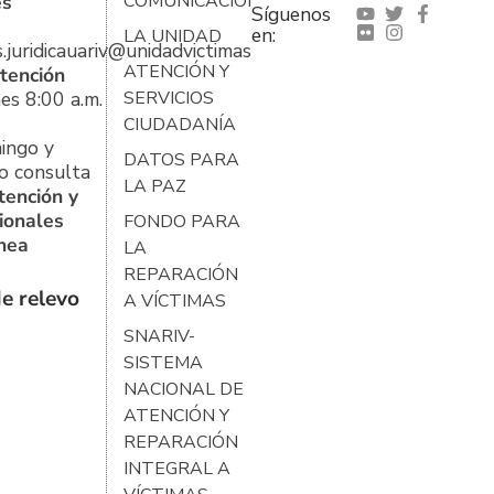
es
COMUNICACIONES
Síguenos
en:
LA UNIDAD
s.juridicauariv@unidadvictimas.gov.co
ATENCIÓN Y
tención
es 8:00 a.m.
SERVICIOS
CIUDADANÍA
ingo y
DATOS PARA
o consulta
LA PAZ
tención y
ionales
FONDO PARA
ínea
LA
REPARACIÓN
e relevo
A VÍCTIMAS
SNARIV-
SISTEMA
NACIONAL DE
ATENCIÓN Y
REPARACIÓN
INTEGRAL A