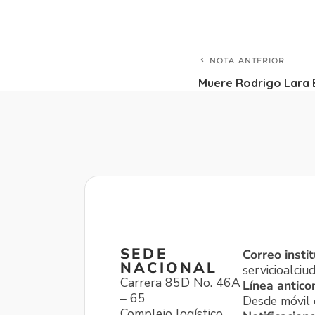
NOTA ANTERIOR
Muere Rodrigo Lara B
SEDE
Correo instit
NACIONAL
servicioalci
Carrera 85D No. 46A
Línea antico
– 65
Desde móvil o
Complejo logístico