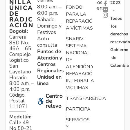
viernes
NILLA
os
2023
8:00 a.m. –
ÚNICA
FONDO
en:
-
6:00 p.m.
DE
PARA LA
Todos
RADIC
Sábado,
REPARACIÓN
ACIÓN
Domingo y
los
A VÍCTIMAS
Bogotá:
Festivos
derechos
Carrera
Auto
SNARIV-
reservado
85D No.
consulta
SISTEMA
46A – 65
Gobierno
Puntos de
NACIONAL
Complejo
Atención y
de
logístico
DE
Centros
Colombia
San
ATENCIÓN Y
Regionales
Cayetano
REPARACIÓN
Unidad en
Horario:
INTEGRAL A
línea
8:00 a.m. –
VÍCTIMAS
4:00 p.m.
Código
Centro
TRANSPARENCIA
Postal:
de
relevo
111071
PARTICIPA
Medellín:
SERVICIOS
Calle 49
Y
No 50-21