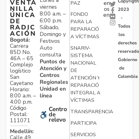
Copyrigth
VENTA
en
PAZ
viernes
NILLA
os
2023
8:00 a.m. –
ÚNICA
FONDO
en:
-
6:00 p.m.
DE
PARA LA
Todos
RADIC
Sábado,
REPARACIÓN
ACIÓN
Domingo y
los
A VÍCTIMAS
Bogotá:
Festivos
derechos
Carrera
Auto
SNARIV-
reservado
85D No.
consulta
SISTEMA
46A – 65
Gobierno
Puntos de
NACIONAL
Complejo
Atención y
de
logístico
DE
Centros
Colombia
San
ATENCIÓN Y
Regionales
Cayetano
REPARACIÓN
Unidad en
Horario:
INTEGRAL A
línea
8:00 a.m. –
VÍCTIMAS
4:00 p.m.
Código
Centro
TRANSPARENCIA
Postal:
de
relevo
111071
PARTICIPA
Medellín:
SERVICIOS
Calle 49