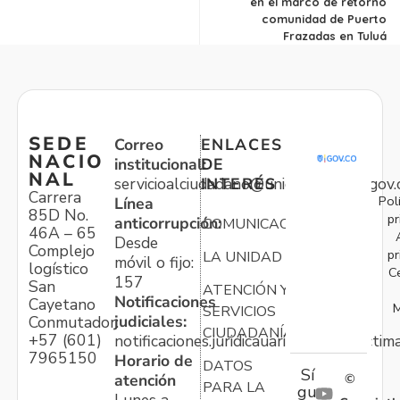
en el marco de retorno
comunidad de Puerto
Frazadas en Tuluá
SEDE
Correo
ENLACES
NACIO
institucional:
DE
NAL
servicioalciudadano@unidadvictimas.gov.
INTERÉS
Carrera
Pol
Línea
85D No.
pr
anticorrupción:
COMUNICACIONES
46A – 65
Desde
Complejo
pr
LA UNIDAD
móvil o fijo:
logístico
C
157
San
ATENCIÓN Y
Notificaciones
Cayetano
M
SERVICIOS
judiciales:
Conmutador:
CIUDADANÍA
+57 (601)
notificaciones.juridicauariv@unidadvictim
7965150
Horario de
DATOS
Sí
atención
©
PARA LA
gu
Lunes a