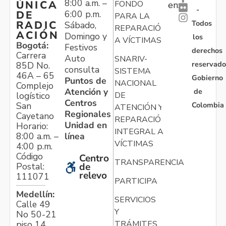
8:00 a.m. –
ÚNICA
FONDO
en:
-
6:00 p.m.
DE
PARA LA
Todos
RADIC
Sábado,
REPARACIÓN
ACIÓN
Domingo y
los
A VÍCTIMAS
Bogotá:
Festivos
derechos
Carrera
Auto
SNARIV-
reservado
85D No.
consulta
SISTEMA
46A – 65
Gobierno
Puntos de
NACIONAL
Complejo
Atención y
de
logístico
DE
Centros
Colombia
San
ATENCIÓN Y
Regionales
Cayetano
REPARACIÓN
Unidad en
Horario:
INTEGRAL A
línea
8:00 a.m. –
VÍCTIMAS
4:00 p.m.
Código
Centro
TRANSPARENCIA
Postal:
de
relevo
111071
PARTICIPA
Medellín:
SERVICIOS
Calle 49
Y
No 50-21
TRÁMITES
piso 14