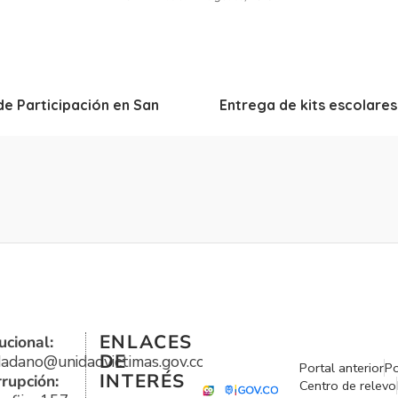
de Participación en San
Entrega de kits escolares
ENLACES
ucional:
DE
udadano@unidadvictimas.gov.co
Portal anterior
Po
INTERÉS
rrupción:
Centro de relevo