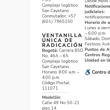
Desde móvil o
Complejo logístico
Notificacion
San Cayetano
judiciales:
Conmutador: +57
notificacione
(601) 7965150
Horario de a
Lunes a viern
– 6:00 p.m.
VENTANILLA
Sábado, Dom
ÚNICA DE
Festivos Aut
RADICACIÓN
Puntos de A
Bogotá:
Carrera 85D
Centros Reg
No. 46A – 65
Unidad en l
Complejo logístico
San Cayetano
Horario: 8:00 a.m. –
Centro d
4:00 p.m.
Código Postal:
111071
Medellín:
Calle 49 No 50-21
piso 14