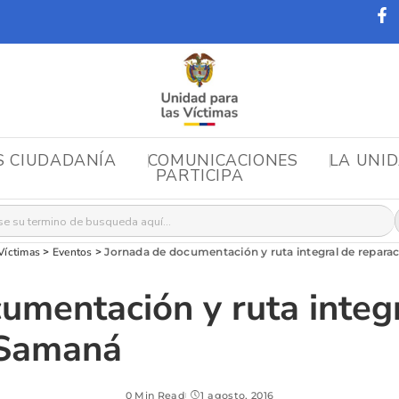
S CIUDADANÍA
COMUNICACIONES
LA UNI
PARTICIPA
r:
Víctimas
>
Eventos
>
Jornada de documentación y ruta integral de repar
umentación y ruta integ
 Samaná
0 Min Read
1 agosto, 2016