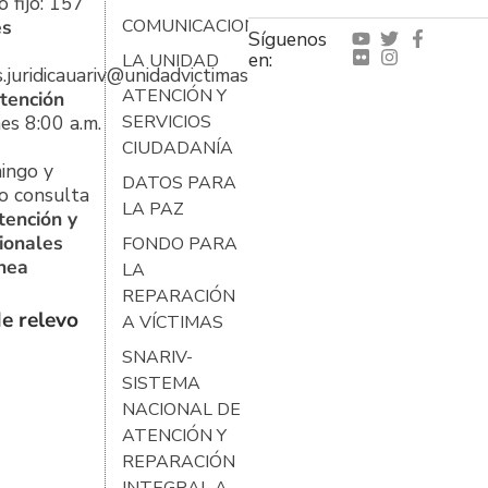
 fijo: 157
es
COMUNICACIONES
Síguenos
en:
LA UNIDAD
s.juridicauariv@unidadvictimas.gov.co
ATENCIÓN Y
tención
es 8:00 a.m.
SERVICIOS
CIUDADANÍA
ingo y
DATOS PARA
o consulta
LA PAZ
tención y
ionales
FONDO PARA
ínea
LA
REPARACIÓN
e relevo
A VÍCTIMAS
SNARIV-
SISTEMA
NACIONAL DE
ATENCIÓN Y
REPARACIÓN