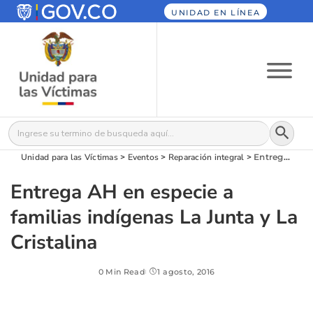
UNIDAD EN LÍNEA
Botón
Buscar:
Unidad para las Víctimas
>
Eventos
>
Reparación integral
>
Entrega AH en especie a familias indígenas La Junta y La Cristalina
Entrega AH en especie a
familias indígenas La Junta y La
Cristalina
0 Min Read
1 agosto, 2016