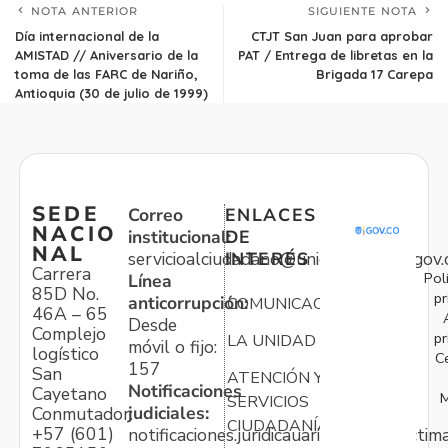
NOTA ANTERIOR
SIGUIENTE NOTA
Día internacional de la
CTJT San Juan para aprobar
AMISTAD // Aniversario de la
PAT / Entrega de libretas en la
toma de las FARC de Nariño,
Brigada 17 Carepa
Antioquia (30 de julio de 1999)
SEDE
Correo
ENLACES
NACIO
institucional:
DE
NAL
servicioalciudadano@unidadvictimas.gov.
INTERÉS
Carrera
Pol
Línea
85D No.
pr
anticorrupción:
COMUNICACIONES
46A – 65
Desde
Complejo
pr
LA UNIDAD
móvil o fijo:
logístico
C
157
San
ATENCIÓN Y
Notificaciones
Cayetano
M
SERVICIOS
judiciales:
Conmutador:
CIUDADANÍA
+57 (601)
notificaciones.juridicauariv@unidadvictim