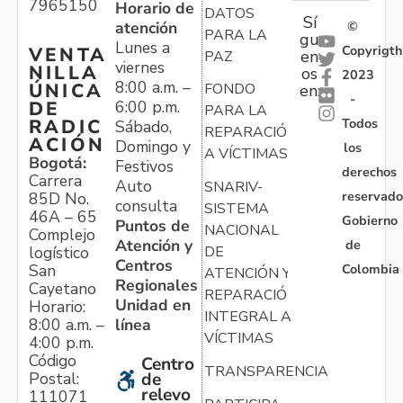
7965150
Horario de
DATOS
Sí
atención
©
PARA LA
gu
Lunes a
Copyrigth
VENTA
en
PAZ
viernes
NILLA
os
2023
8:00 a.m. –
ÚNICA
FONDO
en:
-
6:00 p.m.
DE
PARA LA
Todos
RADIC
Sábado,
REPARACIÓN
ACIÓN
Domingo y
los
A VÍCTIMAS
Bogotá:
Festivos
derechos
Carrera
Auto
SNARIV-
reservado
85D No.
consulta
SISTEMA
46A – 65
Gobierno
Puntos de
NACIONAL
Complejo
Atención y
de
logístico
DE
Centros
Colombia
San
ATENCIÓN Y
Regionales
Cayetano
REPARACIÓN
Unidad en
Horario:
INTEGRAL A
línea
8:00 a.m. –
VÍCTIMAS
4:00 p.m.
Código
Centro
TRANSPARENCIA
Postal:
de
relevo
111071