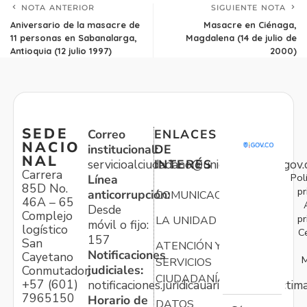
NOTA ANTERIOR
SIGUIENTE NOTA
Aniversario de la masacre de
Masacre en Ciénaga,
11 personas en Sabanalarga,
Magdalena (14 de julio de
Antioquia (12 julio 1997)
2000)
SEDE
Correo
ENLACES
NACIO
institucional:
DE
NAL
servicioalciudadano@unidadvictimas.gov.
INTERÉS
Carrera
Pol
Línea
85D No.
pr
anticorrupción:
COMUNICACIONES
46A – 65
Desde
Complejo
pr
LA UNIDAD
móvil o fijo:
logístico
C
157
San
ATENCIÓN Y
Notificaciones
Cayetano
M
SERVICIOS
judiciales:
Conmutador:
CIUDADANÍA
+57 (601)
notificaciones.juridicauariv@unidadvictim
7965150
Horario de
DATOS