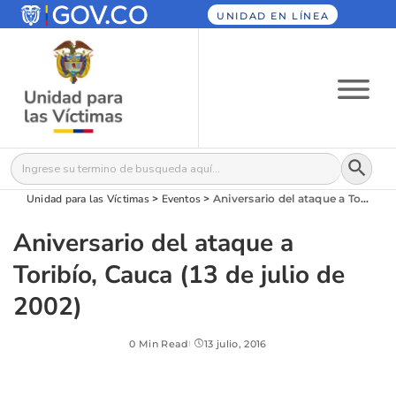
UNIDAD EN LÍNEA
Botón
Buscar:
Unidad para las Víctimas
>
Eventos
>
Aniversario del ataque a Toribío, Cauca (13 de julio de 2002)
Aniversario del ataque a
Toribío, Cauca (13 de julio de
2002)
0 Min Read
13 julio, 2016