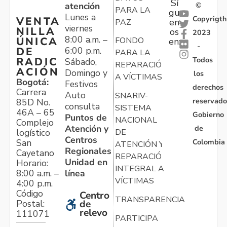
Sí
atención
©
PARA LA
gu
Lunes a
Copyrigth
VENTA
en
PAZ
viernes
NILLA
os
2023
8:00 a.m. –
ÚNICA
FONDO
en:
-
6:00 p.m.
DE
PARA LA
Todos
RADIC
Sábado,
REPARACIÓN
ACIÓN
Domingo y
los
A VÍCTIMAS
Bogotá:
Festivos
derechos
Carrera
Auto
SNARIV-
reservado
85D No.
consulta
SISTEMA
46A – 65
Gobierno
Puntos de
NACIONAL
Complejo
Atención y
de
logístico
DE
Centros
Colombia
San
ATENCIÓN Y
Regionales
Cayetano
REPARACIÓN
Unidad en
Horario:
INTEGRAL A
línea
8:00 a.m. –
VÍCTIMAS
4:00 p.m.
Código
Centro
TRANSPARENCIA
Postal:
de
relevo
111071
PARTICIPA