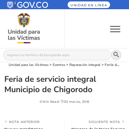
UNIDAD EN LÍNEA
Botón
Buscar:
Unidad para las Víctimas
>
Eventos
>
Reparación integral
>
Feria de servicio integral Municipio de Chigorodo
Feria de servicio integral
Municipio de Chigorodo
0 Min Read
30 marzo, 2016
NOTA ANTERIOR
SIGUIENTE NOTA
Nuevos mandatarios
Masacre de la Mejor Esquina