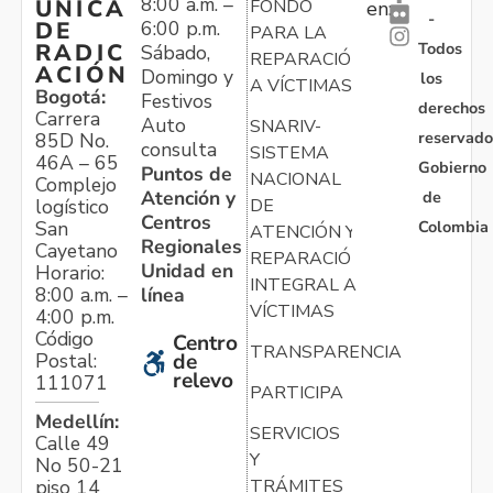
8:00 a.m. –
ÚNICA
FONDO
en:
-
6:00 p.m.
DE
PARA LA
Todos
RADIC
Sábado,
REPARACIÓN
ACIÓN
Domingo y
los
A VÍCTIMAS
Bogotá:
Festivos
derechos
Carrera
Auto
SNARIV-
reservado
85D No.
consulta
SISTEMA
46A – 65
Gobierno
Puntos de
NACIONAL
Complejo
Atención y
de
logístico
DE
Centros
Colombia
San
ATENCIÓN Y
Regionales
Cayetano
REPARACIÓN
Unidad en
Horario:
INTEGRAL A
línea
8:00 a.m. –
VÍCTIMAS
4:00 p.m.
Código
Centro
TRANSPARENCIA
Postal:
de
relevo
111071
PARTICIPA
Medellín:
SERVICIOS
Calle 49
Y
No 50-21
TRÁMITES
piso 14