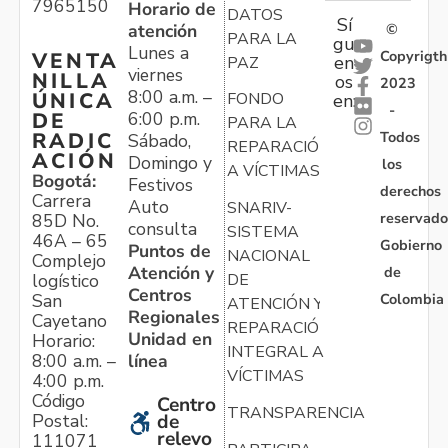
7965150
Horario de
DATOS
Sí
atención
©
PARA LA
gu
Lunes a
Copyrigth
VENTA
en
PAZ
viernes
NILLA
os
2023
8:00 a.m. –
ÚNICA
FONDO
en:
-
6:00 p.m.
DE
PARA LA
Todos
RADIC
Sábado,
REPARACIÓN
ACIÓN
Domingo y
los
A VÍCTIMAS
Bogotá:
Festivos
derechos
Carrera
Auto
SNARIV-
reservado
85D No.
consulta
SISTEMA
46A – 65
Gobierno
Puntos de
NACIONAL
Complejo
Atención y
de
logístico
DE
Centros
Colombia
San
ATENCIÓN Y
Regionales
Cayetano
REPARACIÓN
Unidad en
Horario:
INTEGRAL A
línea
8:00 a.m. –
VÍCTIMAS
4:00 p.m.
Código
Centro
TRANSPARENCIA
Postal:
de
relevo
111071