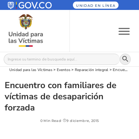
UNIDAD EN LÍNEA
Botón
Buscar:
Unidad para las Víctimas
>
Eventos
>
Reparación integral
>
Encuentro con familiares de víctimas de desaparición forzada
Encuentro con familiares de
víctimas de desaparición
forzada
0 Min Read
9 diciembre, 2015