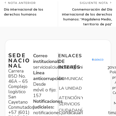
NOTA ANTERIOR
SIGUIENTE NOTA
Día internacional de los
Conmemoración del Día
derechos humanos
internacional de los derechos
humanos: ‘Magdalena Medio,
territorio de paz’
SEDE
Correo
ENLACES
NACIO
institucional:
DE
NAL
servicioalciudadano@unidadvictimas.gov.
INTERÉS
Carrera
Pol
Línea
85D No.
pr
anticorrupción:
COMUNICACIONES
46A – 65
Desde
Complejo
pr
LA UNIDAD
móvil o fijo:
logístico
C
157
San
ATENCIÓN Y
Notificaciones
Cayetano
M
SERVICIOS
judiciales:
Conmutador:
CIUDADANÍA
+57 (601)
notificaciones.juridicauariv@unidadvictim