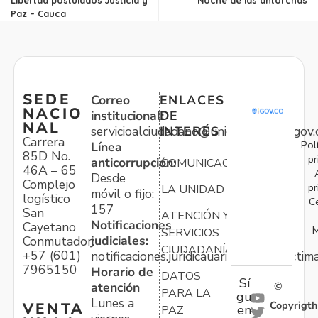
Paz – Cauca
SEDE
Correo
ENLACES
NACIO
institucional:
DE
NAL
servicioalciudadano@unidadvictimas.gov.
INTERÉS
Carrera
Pol
Línea
85D No.
pr
anticorrupción:
COMUNICACIONES
46A – 65
Desde
Complejo
pr
LA UNIDAD
móvil o fijo:
logístico
C
157
San
ATENCIÓN Y
Notificaciones
Cayetano
M
SERVICIOS
judiciales:
Conmutador:
CIUDADANÍA
+57 (601)
notificaciones.juridicauariv@unidadvictim
7965150
Horario de
DATOS
Sí
atención
©
PARA LA
gu
Lunes a
Copyrigth
VENTA
en
PAZ