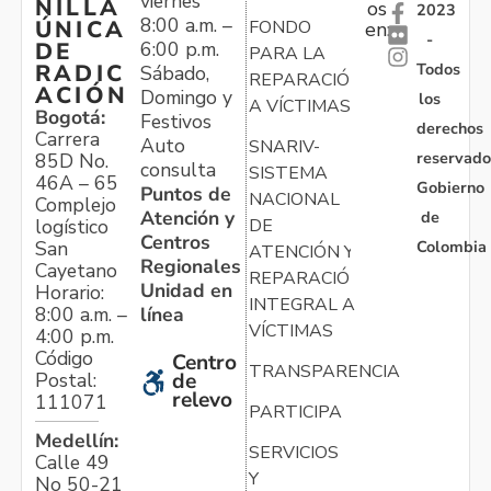
viernes
NILLA
os
2023
8:00 a.m. –
ÚNICA
FONDO
en:
-
6:00 p.m.
DE
PARA LA
Todos
RADIC
Sábado,
REPARACIÓN
ACIÓN
Domingo y
los
A VÍCTIMAS
Bogotá:
Festivos
derechos
Carrera
Auto
SNARIV-
reservado
85D No.
consulta
SISTEMA
46A – 65
Gobierno
Puntos de
NACIONAL
Complejo
Atención y
de
logístico
DE
Centros
Colombia
San
ATENCIÓN Y
Regionales
Cayetano
REPARACIÓN
Unidad en
Horario:
INTEGRAL A
línea
8:00 a.m. –
VÍCTIMAS
4:00 p.m.
Código
Centro
TRANSPARENCIA
Postal:
de
relevo
111071
PARTICIPA
Medellín:
SERVICIOS
Calle 49
Y
No 50-21