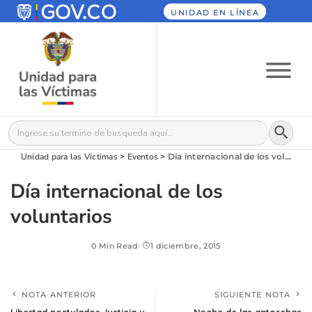
UNIDAD EN LÍNEA
Botón
Buscar:
Unidad para las Víctimas
>
Eventos
>
Día internacional de los voluntarios
Día internacional de los
voluntarios
0 Min Read
1 diciembre, 2015
NOTA ANTERIOR
SIGUIENTE NOTA
Libertad postulados Justicia y
Noche de las antorchas