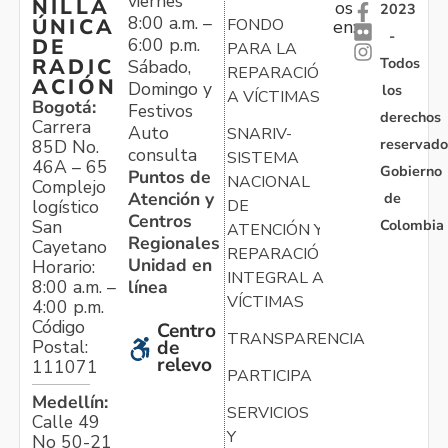
viernes
NILLA
os
2023
8:00 a.m. –
ÚNICA
FONDO
en:
-
6:00 p.m.
DE
PARA LA
Todos
RADIC
Sábado,
REPARACIÓN
ACIÓN
Domingo y
los
A VÍCTIMAS
Bogotá:
Festivos
derechos
Carrera
Auto
SNARIV-
reservado
85D No.
consulta
SISTEMA
46A – 65
Gobierno
Puntos de
NACIONAL
Complejo
Atención y
de
logístico
DE
Centros
Colombia
San
ATENCIÓN Y
Regionales
Cayetano
REPARACIÓN
Unidad en
Horario:
INTEGRAL A
línea
8:00 a.m. –
VÍCTIMAS
4:00 p.m.
Código
Centro
TRANSPARENCIA
Postal:
de
relevo
111071
PARTICIPA
Medellín:
SERVICIOS
Calle 49
Y
No 50-21