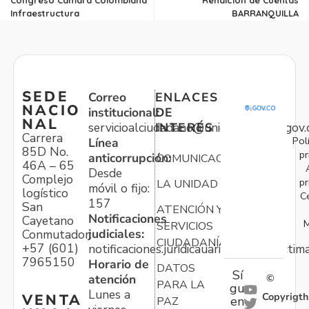
Infraestructura
BARRANQUILLA
SEDE
Correo
ENLACES
NACIO
institucional:
DE
NAL
servicioalciudadano@unidadvictimas.gov.
INTERÉS
Carrera
Pol
Línea
85D No.
pr
anticorrupción:
COMUNICACIONES
46A – 65
Desde
Complejo
pr
LA UNIDAD
móvil o fijo:
logístico
C
157
San
ATENCIÓN Y
Notificaciones
Cayetano
M
SERVICIOS
judiciales:
Conmutador:
CIUDADANÍA
+57 (601)
notificaciones.juridicauariv@unidadvictim
7965150
Horario de
DATOS
Sí
atención
©
PARA LA
gu
Lunes a
Copyrigth
VENTA
en
PAZ