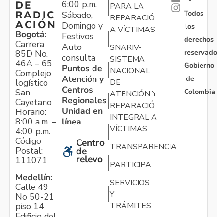
6:00 p.m.
DE
PARA LA
Todos
RADIC
Sábado,
REPARACIÓN
ACIÓN
Domingo y
los
A VÍCTIMAS
Bogotá:
Festivos
derechos
Carrera
Auto
SNARIV-
reservado
85D No.
consulta
SISTEMA
46A – 65
Gobierno
Puntos de
NACIONAL
Complejo
Atención y
de
logístico
DE
Centros
Colombia
San
ATENCIÓN Y
Regionales
Cayetano
REPARACIÓN
Unidad en
Horario:
INTEGRAL A
línea
8:00 a.m. –
VÍCTIMAS
4:00 p.m.
Código
Centro
TRANSPARENCIA
Postal:
de
relevo
111071
PARTICIPA
Medellín:
SERVICIOS
Calle 49
Y
No 50-21
TRÁMITES
piso 14
Edificio del