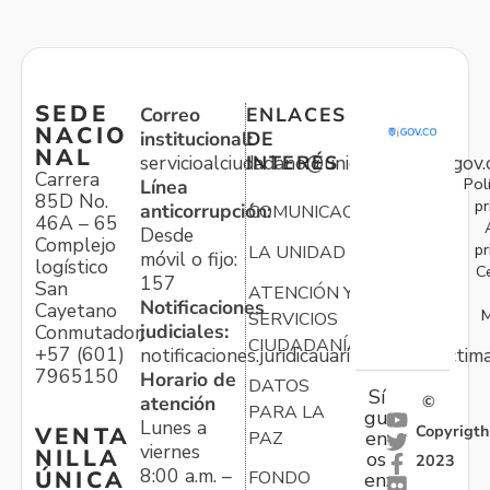
SEDE
Correo
ENLACES
NACIO
institucional:
DE
NAL
servicioalciudadano@unidadvictimas.gov.
INTERÉS
Carrera
Pol
Línea
85D No.
pr
anticorrupción:
COMUNICACIONES
46A – 65
Desde
Complejo
pr
LA UNIDAD
móvil o fijo:
logístico
C
157
San
ATENCIÓN Y
Notificaciones
Cayetano
M
SERVICIOS
judiciales:
Conmutador:
CIUDADANÍA
+57 (601)
notificaciones.juridicauariv@unidadvictim
7965150
Horario de
DATOS
Sí
atención
©
PARA LA
gu
Lunes a
Copyrigth
VENTA
en
PAZ
viernes
NILLA
os
2023
8:00 a.m. –
ÚNICA
FONDO
en:
-