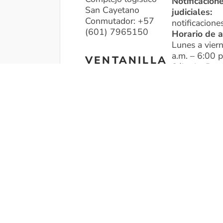
Notificacion
San Cayetano
judiciales:
Conmutador: +57
notificacione
(601) 7965150
Horario de a
Lunes a vier
a.m. – 6:00 p
VENTANILLA
Sábado, Dom
ÚNICA DE
Festivos Aut
RADICACIÓN
Puntos de A
Bogotá:
Carrera 85D
Centros Reg
No. 46A – 65
Unidad en l
Complejo logístico
San Cayetano
Horario: 8:00 a.m. –
Centro d
4:00 p.m.
Código Postal:
111071
Medellín:
Calle 49 No 50-21
piso 14
Edificio del Café