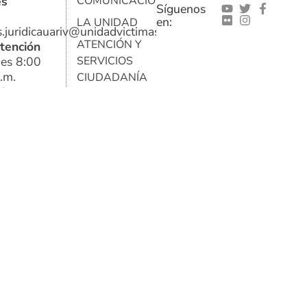
es
COMUNICACIONES
Síguenos
en:
LA UNIDAD
s.juridicauariv@unidadvictimas.gov.co
ATENCIÓN Y
tención
nes 8:00
SERVICIOS
.m.
CIUDADANÍA
ingo y
DATOS PARA
o consulta
LA PAZ
tención y
ionales
FONDO PARA
ínea
LA
REPARACIÓN
e relevo
A VÍCTIMAS
SNARIV-
SISTEMA
NACIONAL DE
ATENCIÓN Y
REPARACIÓN
INTEGRAL A