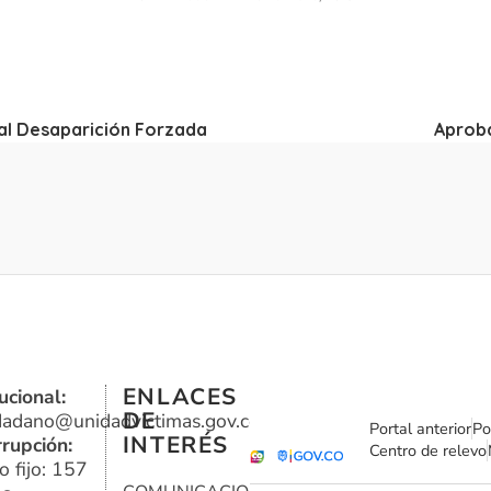
nal Desaparición Forzada
Aproba
ENLACES
ucional:
DE
udadano@unidadvictimas.gov.co
Portal anterior
Po
INTERÉS
rrupción:
Centro de relevo
o fijo: 157