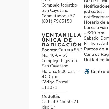
Desde móvil o
Complejo logístico
Notificacion
San Cayetano
judiciales:
Conmutador: +57
notificacione
(601) 7965150
Horario de a
Lunes a viern
– 6:00 p.m.
VENTANILLA
Sábado, Dom
ÚNICA DE
Festivos Aut
RADICACIÓN
Puntos de A
Bogotá:
Carrera 85D
Centros Reg
No. 46A – 65
Unidad en l
Complejo logístico
San Cayetano
Horario: 8:00 a.m. –
Centro d
4:00 p.m.
Código Postal:
111071
Medellín:
Calle 49 No 50-21
piso 14