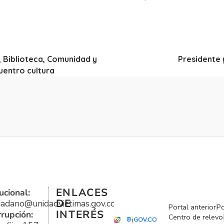
, Biblioteca, Comunidad y
Presidente 
cuentro cultura
ENLACES
ucional:
DE
udadano@unidadvictimas.gov.co
Portal anterior
Po
INTERÉS
rrupción:
Centro de relevo