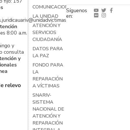
 fijo: 157
es
COMUNICACIONES
Síguenos
en:
LA UNIDAD
s.juridicauariv@unidadvictimas.gov.co
ATENCIÓN Y
tención
es 8:00 a.m.
SERVICIOS
CIUDADANÍA
ingo y
DATOS PARA
o consulta
LA PAZ
tención y
ionales
FONDO PARA
ínea
LA
REPARACIÓN
e relevo
A VÍCTIMAS
SNARIV-
SISTEMA
NACIONAL DE
ATENCIÓN Y
REPARACIÓN