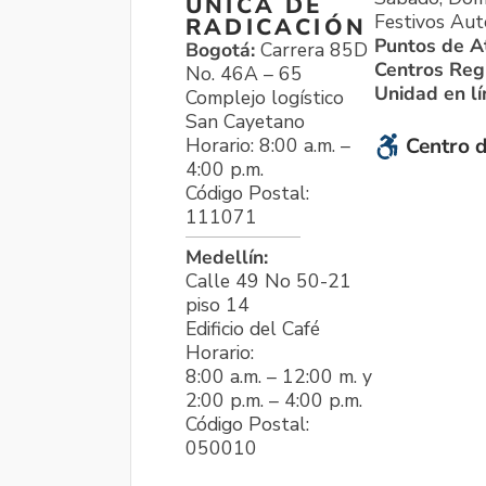
ÚNICA DE
Festivos Aut
RADICACIÓN
Puntos de A
Bogotá:
Carrera 85D
Centros Reg
No. 46A – 65
Unidad en l
Complejo logístico
San Cayetano
Horario: 8:00 a.m. –
Centro d
4:00 p.m.
Código Postal:
111071
Medellín:
Calle 49 No 50-21
piso 14
Edificio del Café
Horario:
8:00 a.m. – 12:00 m. y
2:00 p.m. – 4:00 p.m.
Código Postal:
050010