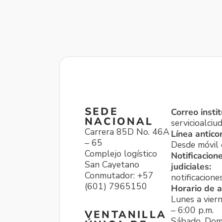
SEDE
Correo instit
NACIONAL
servicioalci
Carrera 85D No. 46A
Línea antico
– 65
Desde móvil o
Complejo logístico
Notificacion
San Cayetano
judiciales:
Conmutador: +57
notificacione
(601) 7965150
Horario de a
Lunes a viern
– 6:00 p.m.
VENTANILLA
Sábado, Dom