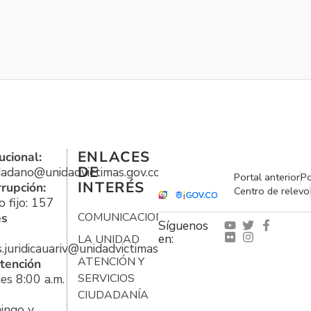
ENLACES
ucional:
DE
udadano@unidadvictimas.gov.co
Portal anterior
Po
INTERÉS
rrupción:
Centro de relevo
 fijo: 157
es
COMUNICACIONES
Síguenos
en:
LA UNIDAD
s.juridicauariv@unidadvictimas.gov.co
ATENCIÓN Y
tención
es 8:00 a.m.
SERVICIOS
CIUDADANÍA
ingo y