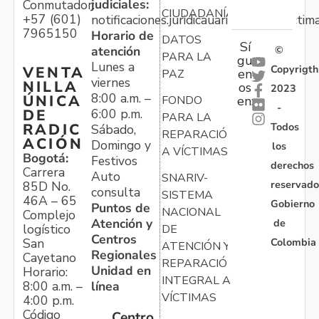
judiciales:
Conmutador:
CIUDADANÍA
+57 (601)
notificaciones.juridicauariv@unidadvictim
7965150
Horario de
DATOS
Sí
atención
©
PARA LA
gu
Lunes a
Copyrigth
VENTA
en
PAZ
viernes
NILLA
os
2023
8:00 a.m. –
ÚNICA
FONDO
en:
-
6:00 p.m.
DE
PARA LA
Todos
RADIC
Sábado,
REPARACIÓN
ACIÓN
Domingo y
los
A VÍCTIMAS
Bogotá:
Festivos
derechos
Carrera
Auto
SNARIV-
reservado
85D No.
consulta
SISTEMA
46A – 65
Gobierno
Puntos de
NACIONAL
Complejo
Atención y
de
logístico
DE
Centros
Colombia
San
ATENCIÓN Y
Regionales
Cayetano
REPARACIÓN
Unidad en
Horario:
INTEGRAL A
línea
8:00 a.m. –
VÍCTIMAS
4:00 p.m.
Código
Centro