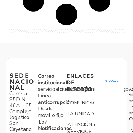
SEDE
Correo
ENLACES
NACIO
institucional:
DE
NAL
servicioalciudadano@unidadvictimas.gov.
INTERÉS
Carrera
Pol
Línea
85D No.
pr
anticorrupción:
COMUNICACIONES
46A – 65
Desde
Complejo
pr
LA UNIDAD
móvil o fijo:
logístico
C
157
San
ATENCIÓN Y
Notificaciones
Cayetano
M
SERVICIOS