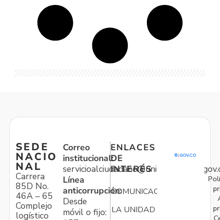
SEDE
Correo
ENLACES
NACIO
institucional:
DE
NAL
servicioalciudadano@unidadvictimas.gov.
INTERÉS
Carrera
Pol
Línea
85D No.
pr
anticorrupción:
COMUNICACIONES
46A – 65
Desde
Complejo
pr
LA UNIDAD
móvil o fijo:
logístico
C