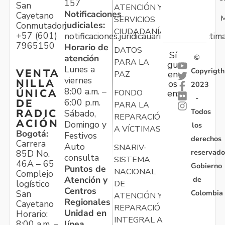
157
San
ATENCIÓN Y
Notificaciones
Cayetano
M
SERVICIOS
judiciales:
Conmutador:
CIUDADANÍA
+57 (601)
notificaciones.juridicauariv@unidadvictim
7965150
Horario de
DATOS
Sí
atención
©
PARA LA
gu
Lunes a
Copyrigth
VENTA
en
PAZ
viernes
NILLA
os
2023
8:00 a.m. –
ÚNICA
FONDO
en:
-
6:00 p.m.
DE
PARA LA
Todos
RADIC
Sábado,
REPARACIÓN
ACIÓN
Domingo y
los
A VÍCTIMAS
Bogotá:
Festivos
derechos
Carrera
Auto
SNARIV-
reservado
85D No.
consulta
SISTEMA
46A – 65
Gobierno
Puntos de
NACIONAL
Complejo
Atención y
de
logístico
DE
Centros
Colombia
San
ATENCIÓN Y
Regionales
Cayetano
REPARACIÓN
Unidad en
Horario:
INTEGRAL A
línea
8:00 a.m. –