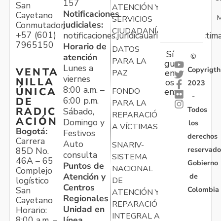
157
San
ATENCIÓN Y
Notificaciones
Cayetano
M
SERVICIOS
judiciales:
Conmutador:
CIUDADANÍA
+57 (601)
notificaciones.juridicauariv@unidadvictim
7965150
Horario de
DATOS
Sí
atención
©
PARA LA
gu
Lunes a
Copyrigth
VENTA
en
PAZ
viernes
NILLA
os
2023
8:00 a.m. –
ÚNICA
FONDO
en:
-
6:00 p.m.
DE
PARA LA
Todos
RADIC
Sábado,
REPARACIÓN
ACIÓN
Domingo y
los
A VÍCTIMAS
Bogotá:
Festivos
derechos
Carrera
Auto
SNARIV-
reservado
85D No.
consulta
SISTEMA
46A – 65
Gobierno
Puntos de
NACIONAL
Complejo
Atención y
de
logístico
DE
Centros
Colombia
San
ATENCIÓN Y
Regionales
Cayetano
REPARACIÓN
Unidad en
Horario:
INTEGRAL A
línea
8:00 a.m. –