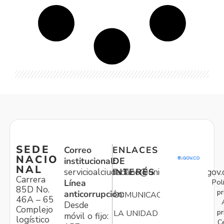
SEDE
Correo
ENLACES
NACIO
institucional:
DE
NAL
servicioalciudadano@unidadvictimas.gov.
INTERÉS
Carrera
Pol
Línea
85D No.
pr
anticorrupción:
COMUNICACIONES
46A – 65
Desde
Complejo
pr
LA UNIDAD
móvil o fijo:
logístico
C